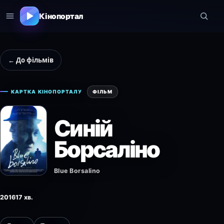
Кінопортал
← До фільмів
КАРТКА КІНОПОРТАЛУ
ФІЛЬМ
Синій
Борсаліно
Blue Borsalino
2016
17 хв.