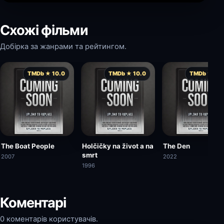
Схожі фільми
Добірка за жанрами та рейтингом.
TMDb ★ 10.0
TMDb ★ 10.0
TMDb ★ 10.
The Boat People
Holčičky na život a na
The Den
smrt
2007
2022
1996
Коментарі
0 коментарів користувачів.