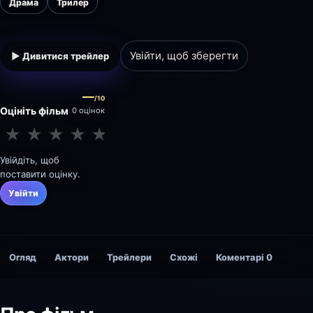
Драма
Трилер
Увійти, щоб зберегти
▶ Дивитися трейлер
—
/10
Оцініть фільм
0 оцінок
★
★
★
★
★
★
★
★
★
★
Увійдіть, щоб
поставити оцінку.
Увійти
Огляд
Актори
Трейлери
Схожі
Коментарі
0