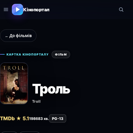
Кінопортал
← До фільмів
КАРТКА КІНОПОРТАЛУ
ФІЛЬМ
Троль
Troll
TMDb ★ 5.1
1986
83 хв.
PG-13