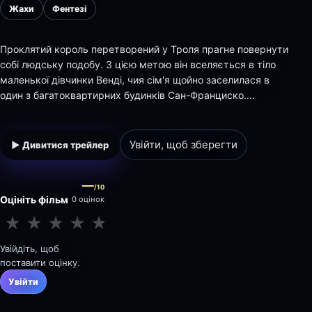
Жахи
Фентезі
Проклятий король перетворений у Троля прагне повернути
собі людську подобу. З цією метою він вселяється в тіло
маленької дівчинки Венді, чия сім'я щойно заселилася в
один з багатоквартирних будинків Сан-Франциско.
Перешкодити йому в цьому може тільки старший брат
Венді - Гаррі і його нова знайома - сусідка, яка, до речі,
виявилася чаклункою.
Увійти, щоб зберегти
▶ Дивитися трейлер
—
/10
Оцініть фільм
0 оцінок
★
★
★
★
★
★
★
★
★
★
Увійдіть, щоб
поставити оцінку.
Увійти