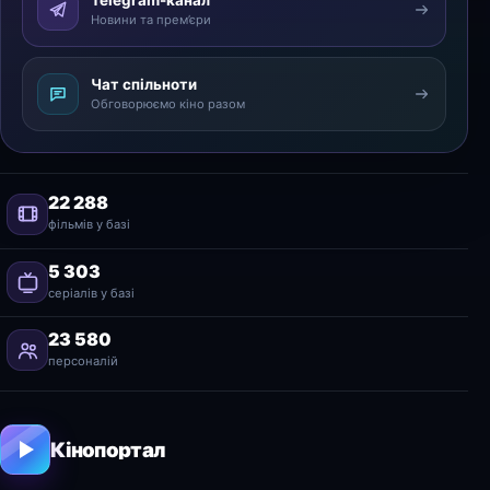
Telegram-канал
Новини та прем’єри
Чат спільноти
Обговорюємо кіно разом
22 288
фільмів у базі
5 303
серіалів у базі
23 580
персоналій
Кінопортал