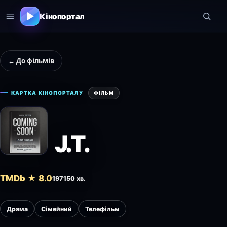
Кінопортал
← До фільмів
КАРТКА КІНОПОРТАЛУ
ФІЛЬМ
J.T.
TMDb ★ 8.0
1971
50 хв.
Драма
Сімейний
Телефільм