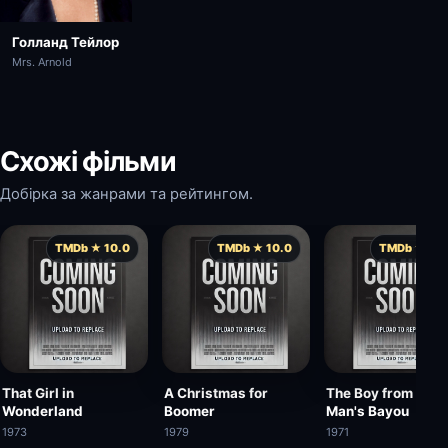
Голланд Тейлор
Mrs. Arnold
Схожі фільми
Добірка за жанрами та рейтингом.
TMDb ★ 10.0
TMDb ★ 10.0
TMDb ★ 10.
That Girl in
A Christmas for
The Boy from Dea
Wonderland
Boomer
Man's Bayou
1973
1979
1971