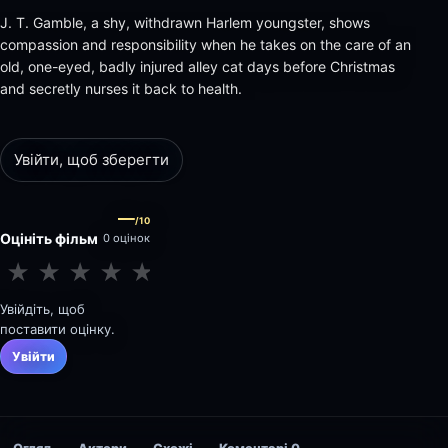
J. T. Gamble, a shy, withdrawn Harlem youngster, shows
compassion and responsibility when he takes on the care of an
old, one-eyed, badly injured alley cat days before Christmas
and secretly nurses it back to health.
Увійти, щоб зберегти
—
/10
Оцініть фільм
0 оцінок
★
★
★
★
★
★
★
★
★
★
Увійдіть, щоб
поставити оцінку.
Увійти