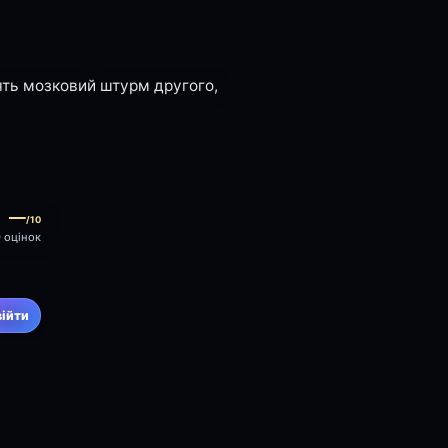
ять мозковий штурм другого,
—
/10
0 оцінок
війти