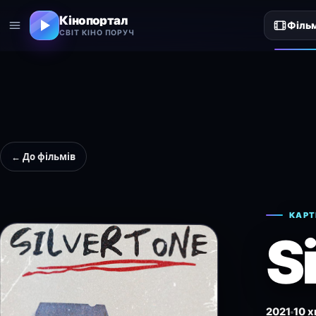
Кінопортал
Філь
СВІТ КІНО ПОРУЧ
← До фільмів
КАРТ
S
2021
10 х