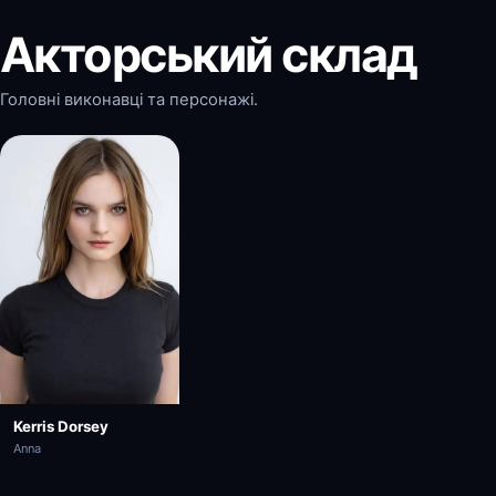
Акторський склад
Головні виконавці та персонажі.
Kerris Dorsey
Anna