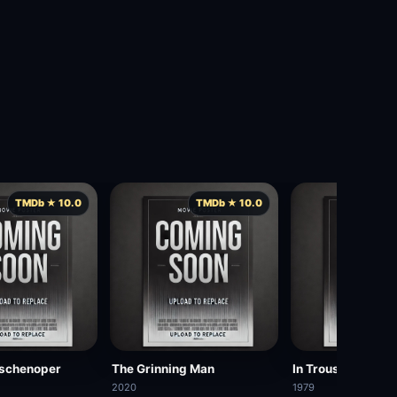
TMDb ★ 10.0
TMDb ★ 10.0
TMD
oschenoper
The Grinning Man
In Trousers
2020
1979