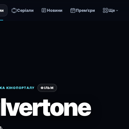
ми
Серіали
Новини
Прем’єри
Ще
КА КІНОПОРТАЛУ
ФІЛЬМ
ilvertone
в.