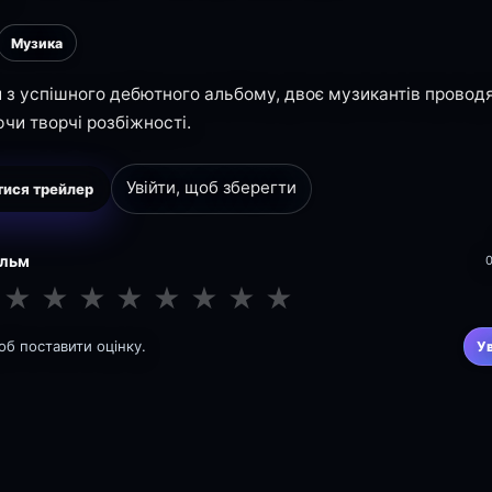
Музика
 з успішного дебютного альбому, двоє музикантів провод
чи творчі розбіжності.
Увійти, щоб зберегти
ися трейлер
ільм
★
★
★
★
★
★
★
★
щоб поставити оцінку.
У