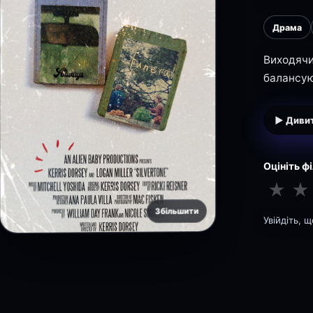
Драма
Виходячи
балансую
▶ Дивит
Оцініть ф
★
★
Збільшити
Увійдіть, 