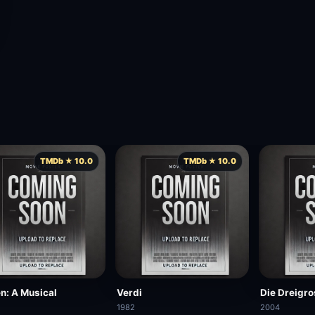
TMDb ★ 10.0
TMDb ★ 10.0
n: A Musical
Verdi
Die Dreigr
1982
2004