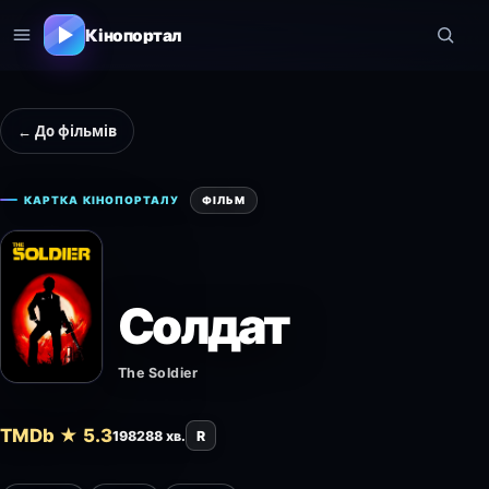
Кінопортал
← До фільмів
КАРТКА КІНОПОРТАЛУ
ФІЛЬМ
Солдат
The Soldier
TMDb ★ 5.3
1982
88 хв.
R