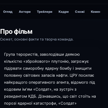
Огляд
Актори
Трейлери
Кадри
Схожі
Коментарі
Про фільм
Сюжет, основні факти та творча команда.
Група терористів, заволодівши деякою
кількістю «збройового» плутонію, загрожує
підірвати саморобну ядерну бомбу і знищити
половину світових запасів нафти. ЦРУ посилає
найкращого оперативного агента, відомого під
кодовим ім'ям «Солдат», на зустріч з
резидентом КДБ. Дізнавшись, що світ стоїть на
порозі ядерної катастрофи, «Солдат»