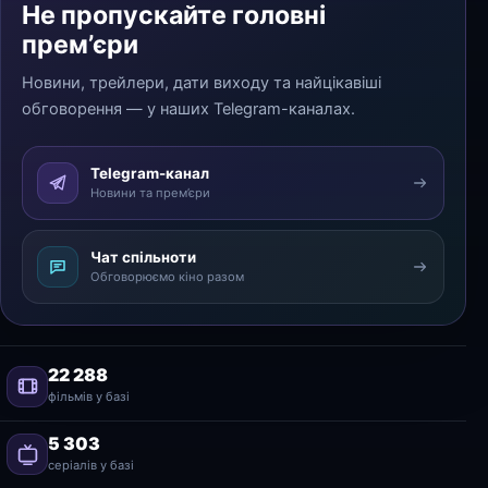
Не пропускайте головні
прем’єри
Новини, трейлери, дати виходу та найцікавіші
обговорення — у наших Telegram-каналах.
Telegram-канал
Новини та прем’єри
Чат спільноти
Обговорюємо кіно разом
22 288
фільмів у базі
5 303
серіалів у базі