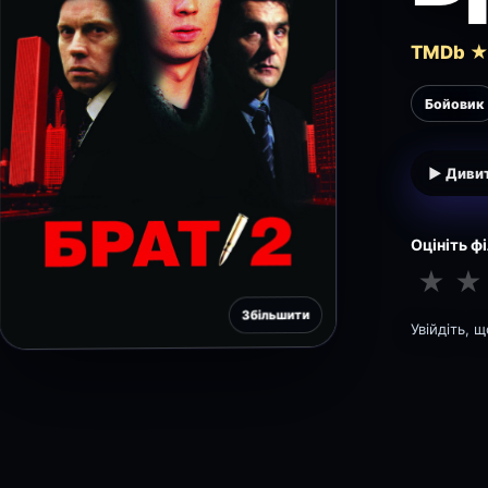
TMDb ★ 
Бойовик
▶ Дивит
Оцініть ф
★
★
Збільшити
Увійдіть, 