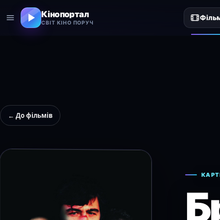
Кінопортал
Філь
СВІТ КІНО ПОРУЧ
← До фільмів
КАРТ
Б