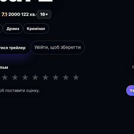
7.1
2000
122 хв.
16+
Драма
Кримінал
Увійти, щоб зберегти
ися трейлер
ільм
★
★
★
★
★
★
★
★
щоб поставити оцінку.
У