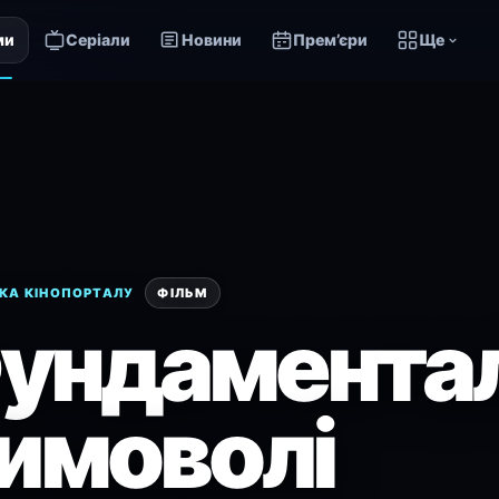
ми
Серіали
Новини
Прем’єри
Ще
КА КІНОПОРТАЛУ
ФІЛЬМ
ундаментал
имоволі