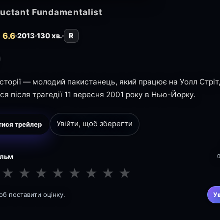
uctant Fundamentalist
 6.6
2013
130 хв.
R
 історії — молодий пакистанець, який працює на Уолл Стріт
ся після трагедії 11 вересня 2001 року в Нью-Йорку.
Увійти, щоб зберегти
ися трейлер
ільм
★
★
★
★
★
★
★
★
щоб поставити оцінку.
У