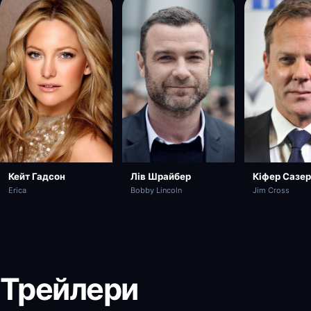
Лів Шрайбер
Кейт Гадсон
Кіфер Сазе
Bobby Lincoln
Erica
Jim Cross
Трейлери