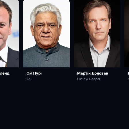
Мартін Донован
Ом Пурі
рленд
Ludlow Cooper
Abu