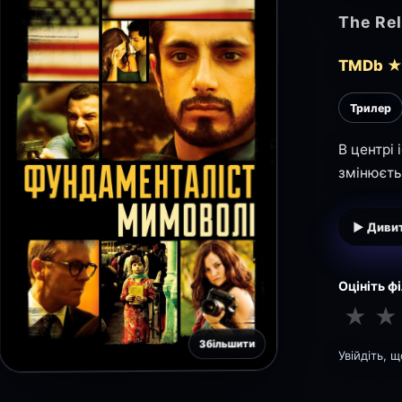
The Rel
TMDb ★
Трилер
В центрі
змінюєть
▶ Дивит
Оцініть ф
★
★
Збільшити
Увійдіть, 