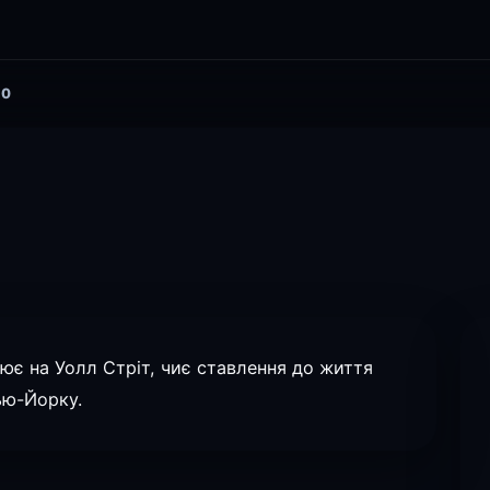
0
цює на Уолл Стріт, чиє ставлення до життя
Нью-Йорку.