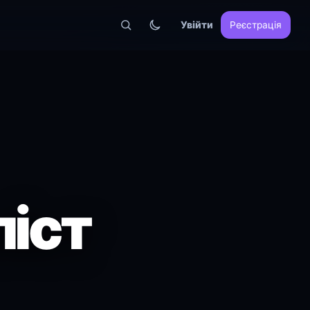
Увійти
Реєстрація
іст