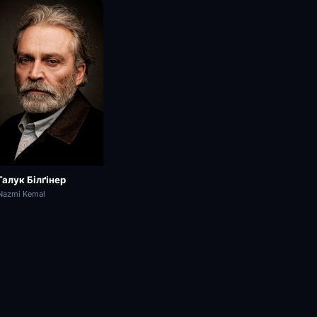
Галук Білґінер
Nazmi Kemal