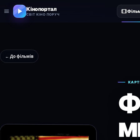
Кінопортал
Філь
СВІТ КІНО ПОРУЧ
← До фільмів
КАРТ
Ф
м