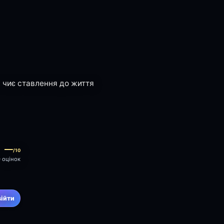
, чиє ставлення до життя
—
/10
0 оцінок
війти