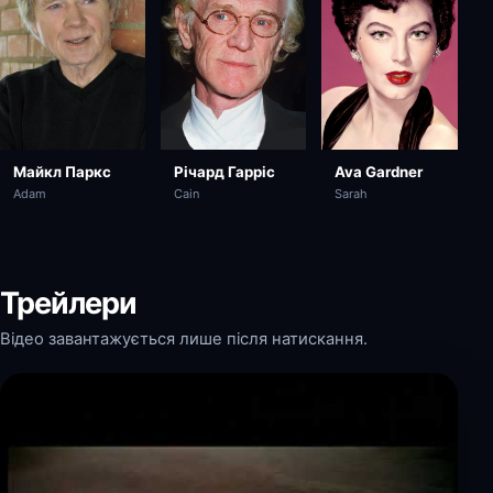
Майкл Паркс
Річард Гарріс
Ava Gardner
Adam
Cain
Sarah
Трейлери
Відео завантажується лише після натискання.