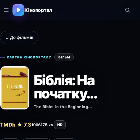
Кінопортал
← До фільмів
КАРТКА КІНОПОРТАЛУ
ФІЛЬМ
Біблія: На
початку...
The Bible: In the Beginning...
TMDb ★ 7.3
1966
175 хв.
NR