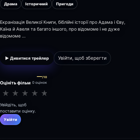
Драма
Історичний
Пригоди
Екранізація Великої Книги, біблійні історії про Адама і Єву,
Каїна й Авеля та багато іншого, про відомоме і не дуже
відомоме ...
Увійти, щоб зберегти
▶ Дивитися трейлер
—
/10
Оцініть фільм
0 оцінок
★
★
★
★
★
★
★
★
★
★
Увійдіть, щоб
поставити оцінку.
Увійти