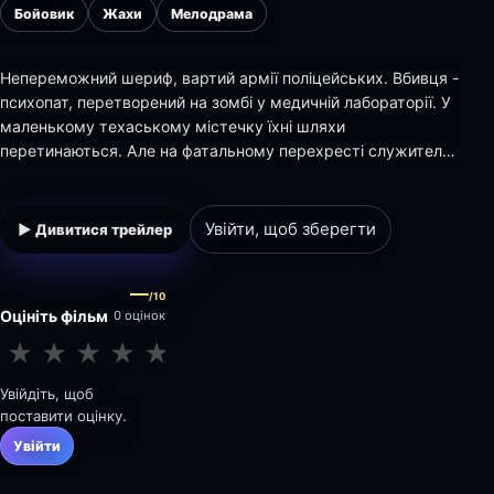
Бойовик
Жахи
Мелодрама
Непереможний шериф, вартий армії поліцейських. Вбивця -
психопат, перетворений на зомбі у медичній лабораторії. У
маленькому техаському містечку їхні шляхи
перетинаються. Але на фатальному перехресті служителю
закону не допоможе поліцейський значок. Щоб зупинити
звіра у людській подобі, йому потрібна нелюдська сила ...
Увійти, щоб зберегти
▶ Дивитися трейлер
—
/10
Оцініть фільм
0 оцінок
★
★
★
★
★
★
★
★
★
★
Увійдіть, щоб
поставити оцінку.
Увійти