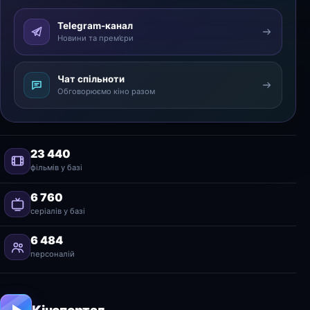
Telegram-канал
Новини та прем’єри
Чат спільноти
Обговорюємо кіно разом
23 440
фільмів у базі
6 760
серіалів у базі
6 484
персоналій
Кінопортал