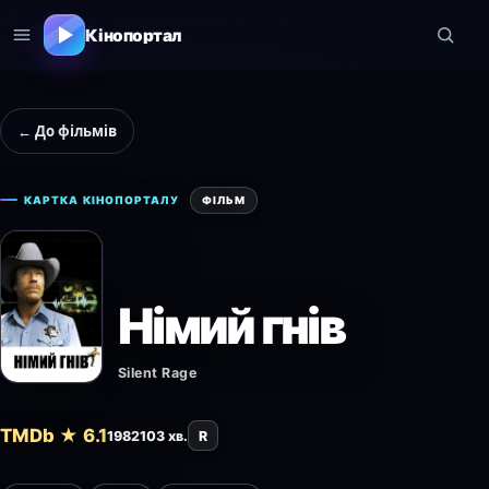
Кінопортал
← До фільмів
КАРТКА КІНОПОРТАЛУ
ФІЛЬМ
Німий гнів
Silent Rage
TMDb ★ 6.1
1982
103 хв.
R