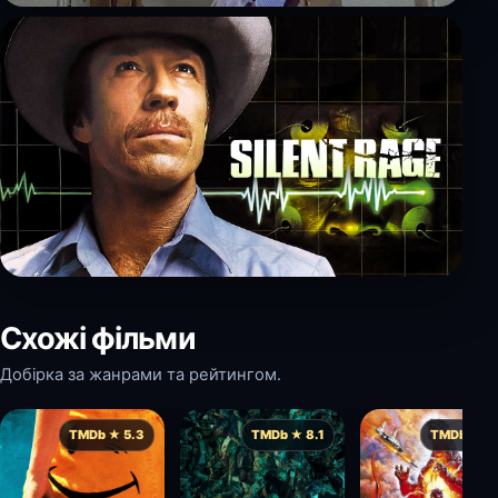
Схожі фільми
Добірка за жанрами та рейтингом.
TMDb ★ 5.3
TMDb ★ 8.1
TMDb ★ 7.