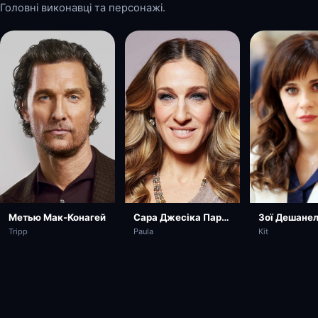
Головні виконавці та персонажі.
Метью Мак-Конагей
Сара Джесіка Паркер
Зої Дешане
Tripp
Paula
Kit