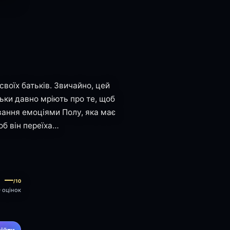
своїх батьків. Звичайно, цей
тьки давно мріють про те, щоб
вання емоціями Полу, яка має
об він переїха…
—
/10
0 оцінок