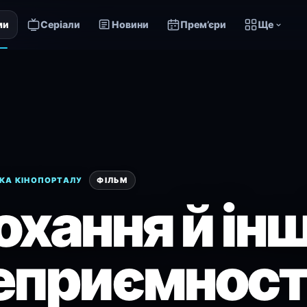
ми
Серіали
Новини
Прем’єри
Ще
КА КІНОПОРТАЛУ
ФІЛЬМ
охання й інш
еприємност