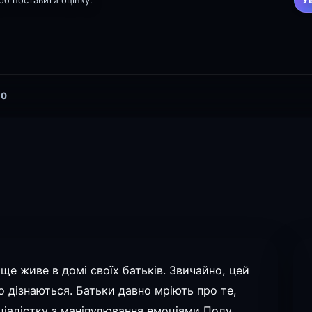
щоб поставити оцінку.
У
0
 ще живе в домі своїх батьків. Звичайно, цей
о дізнаються. Батьки давно мріють про те,
ціалістку з маніпулювання емоціями Полу,