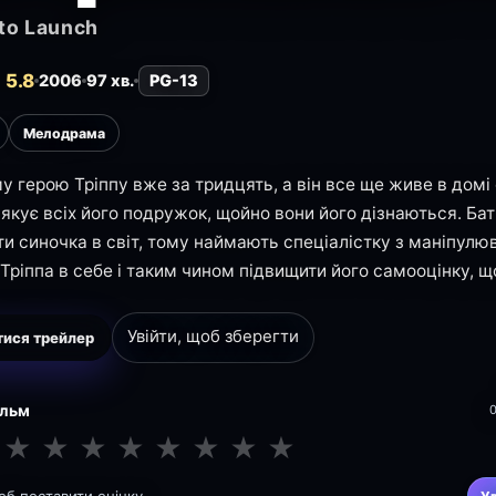
 to Launch
 5.8
2006
97 хв.
PG-13
Мелодрама
у герою Тріппу вже за тридцять, а він все ще живе в домі 
лякує всіх його подружок, щойно вони його дізнаються. Ба
ти синочка в світ, тому наймають спеціалістку з маніпулю
 Тріппа в себе і таким чином підвищити його самооцінку, щ
Увійти, щоб зберегти
ися трейлер
ільм
★
★
★
★
★
★
★
★