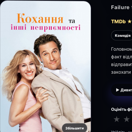
Failure
TMDb ★
Комедія
Головном
факт від
відправи
закохати
▶ Дивит
Оцініть ф
★
★
Збільшити