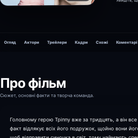
Увійдіть, 
Огляд
Актори
Трейлери
Кадри
Схожі
Коментарі
Про фільм
Сюжет, основні факти та творча команда.
Головному герою Тріппу вже за тридцять, а він все
факт відлякує всіх його подружок, щойно вони йог
щоб відправити синочка в світ, тому наймають спе