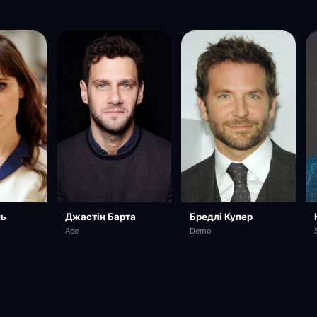
ль
Джастін Барта
Бредлі Купер
Ace
Demo