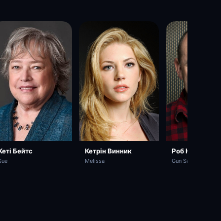
Роб Кордрі
Кеті Бейтс
Кетрін Винник
Gun Salesman
Sue
Melissa