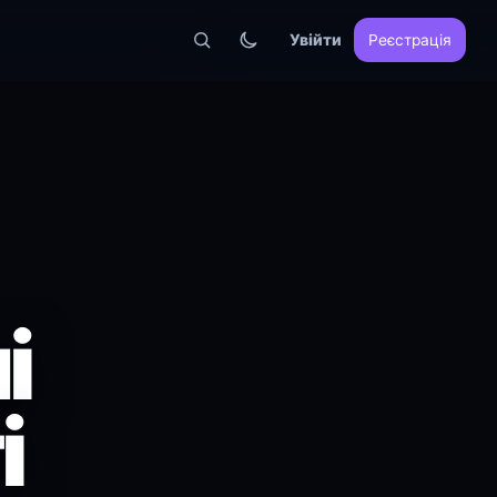
Увійти
Реєстрація
і
і