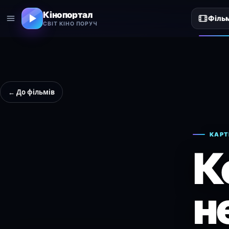
Кінопортал
Філь
СВІТ КІНО ПОРУЧ
← До фільмів
КАРТ
К
н