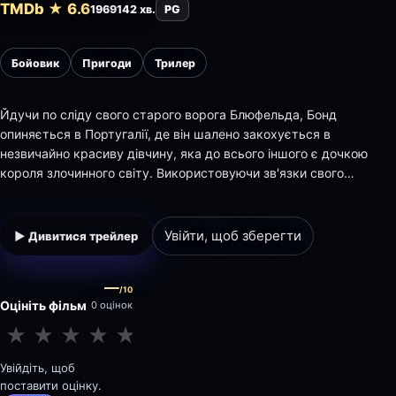
TMDb ★ 6.6
1969
142 хв.
PG
Бойовик
Пригоди
Трилер
Йдучи по сліду свого старого ворога Блюфельда, Бонд
опиняється в Португалії, де він шалено закохується в
незвичайно красиву дівчину, яка до всього іншого є дочкою
короля злочинного світу. Використовуючи зв'язки свого
потенційного свекра, він виявляє секретну лабораторію,
замасковану під приватну клініку, де Блюфельд розробляє
новий смертоносний вірус. Кохана…
Увійти, щоб зберегти
▶ Дивитися трейлер
—
/10
Оцініть фільм
0 оцінок
★
★
★
★
★
★
★
★
★
★
Увійдіть, щоб
поставити оцінку.