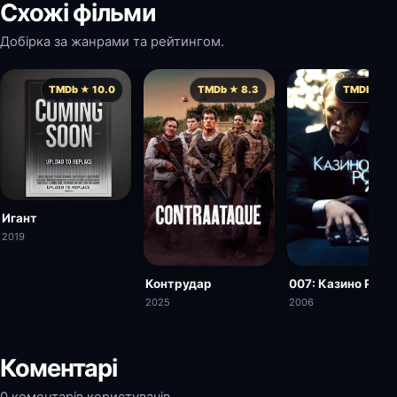
Схожі фільми
Добірка за жанрами та рейтингом.
TMDb ★ 10.0
TMDb ★ 8.3
TMDb ★ 7.
Игант
2019
Контрудар
007: Казино Роял
2025
2006
Коментарі
0 коментарів користувачів.