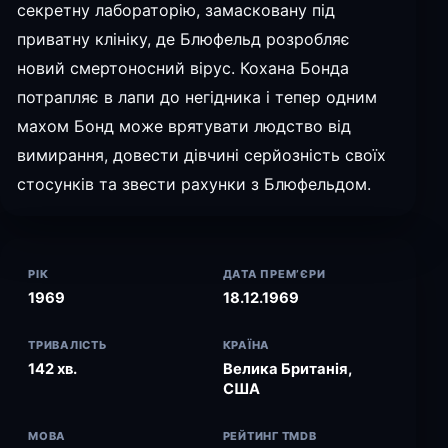
секретну лабораторію, замасковану під
приватну клініку, де Блюфельд розробляє
новий смертоносний вірус. Кохана Бонда
потрапляє в лапи до негідника і тепер одним
махом Бонд може врятувати людство від
вимирання, довести дівчині серйозність своїх
стосунків та звести рахунки з Блюфельдом.
РІК
ДАТА ПРЕМ’ЄРИ
1969
18.12.1969
ТРИВАЛІСТЬ
КРАЇНА
142 хв.
Велика Британія,
США
МОВА
РЕЙТИНГ TMDB