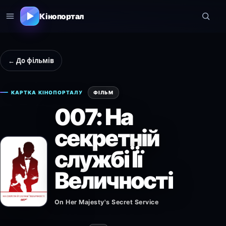
Кінопортал
← До фільмів
КАРТКА КІНОПОРТАЛУ
ФІЛЬМ
007: На
секретній
службі Її
Величності
On Her Majesty's Secret Service