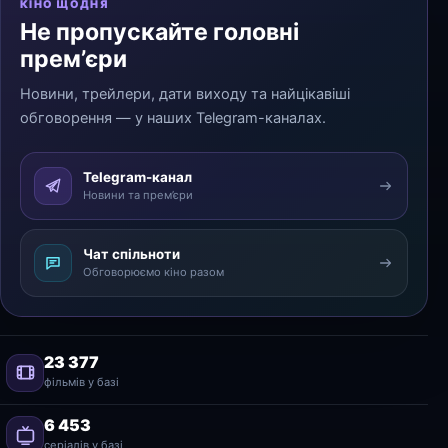
КІНО ЩОДНЯ
Не пропускайте головні
прем’єри
Новини, трейлери, дати виходу та найцікавіші
обговорення — у наших Telegram-каналах.
Telegram-канал
Новини та прем’єри
Чат спільноти
Обговорюємо кіно разом
23 377
фільмів у базі
6 453
серіалів у базі