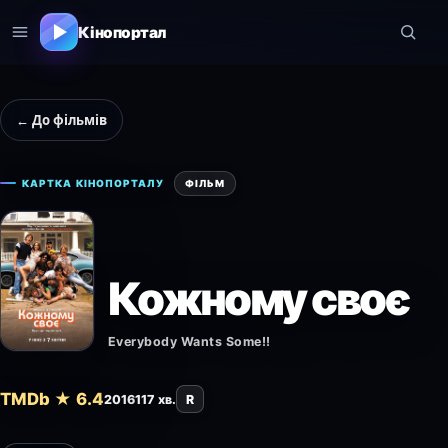
Кінопортал
← До фільмів
КАРТКА КІНОПОРТАЛУ
ФІЛЬМ
Кожному своє
Everybody Wants Some!!
TMDb ★ 6.4
2016
117 хв.
R