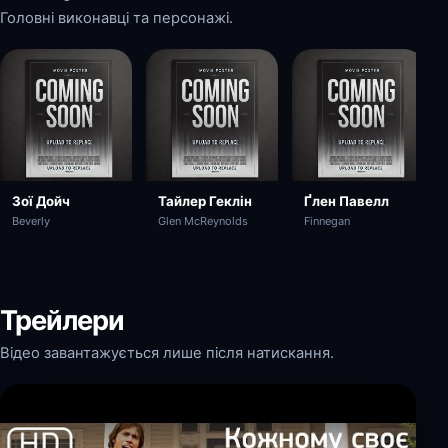
Головні виконавці та персонажі.
Зої Дойч
Тайлер Геклін
Ґлен Павелл
Beverly
Glen McReynolds
Finnegan
Трейлери
Відео завантажується лише після натискання.