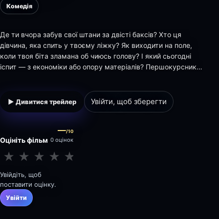
Комедія
Де ти вчора забув свої штани за двісті баксів? Хто ця
дівчина, яка спить у твоєму ліжку? Як виходити на поле,
коли твоя біта зламана об чиюсь голову? І який сьогодні
іспит — з економіки або опору матеріалів? Першокурсник
Джейк вступає в шалений рок-н-рол студентського життя.
А секс і кохання, п'яні тусовки і травичка, брендові шмотки
і драйв рок-музики — дал…
Увійти, щоб зберегти
▶ Дивитися трейлер
—
/10
Оцініть фільм
0 оцінок
★
★
★
★
★
★
★
★
★
★
Увійдіть, щоб
поставити оцінку.
Увійти