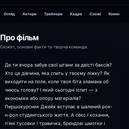
Огляд
Актори
Трейлери
Кадри
Схожі
Коментарі
Про фільм
Сюжет, основні факти та творча команда.
Де ти вчора забув свої штани за двісті баксів?
Хто ця дівчина, яка спить у твоєму ліжку? Як
виходити на поле, коли твоя біта зламана об
чиюсь голову? І який сьогодні іспит — з
економіки або опору матеріалів?
Першокурсник Джейк вступає в шалений рок-
н-рол студентського життя. А секс і кохання,
п'яні тусовки і травичка, брендові шмотки і