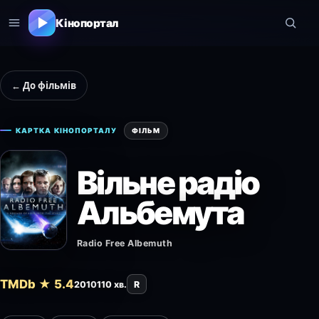
Кінопортал
← До фільмів
КАРТКА КІНОПОРТАЛУ
ФІЛЬМ
Вільне радіо
Альбемута
Radio Free Albemuth
TMDb ★ 5.4
2010
110 хв.
R