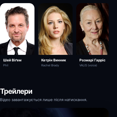
Шей Віґем
Кетрін Винник
Розмарі Гарріс
Phil
Rachel Brady
VALIS (voice)
Трейлери
Відео завантажується лише після натискання.