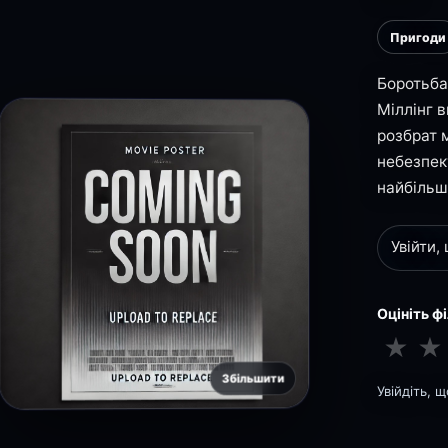
Пригоди
Боротьба
Міллінг 
розбрат 
небезпек
найбіль
Увійти,
Оцініть ф
★
★
Збільшити
Увійдіть, 