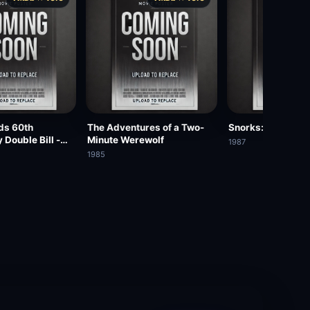
ds 60th
The Adventures of a Two-
Snorks: Bubbles o
 Double Bill -
Minute Werewolf
1987
the Sky / Terror
1985
 City