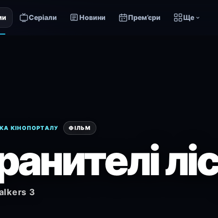
ми
Серіали
Новини
Прем’єри
Ще
КА КІНОПОРТАЛУ
ФІЛЬМ
ранителі ліс
lkers 3