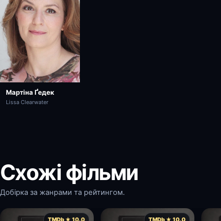
Мартіна Ґедек
Lissa Clearwater
Схожі фільми
Добірка за жанрами та рейтингом.
TMDb ★ 10.0
TMDb ★ 10.0