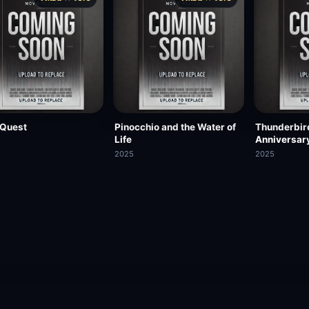
 Quest
Pinocchio and the Water of
Thunderbir
Life
Anniversary
Trapped in 
2025
2025
in New York