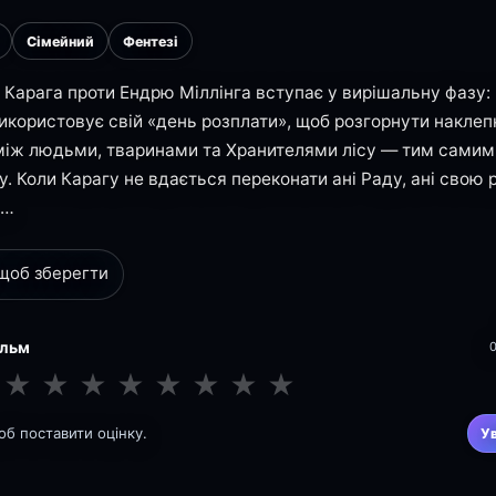
Сімейний
Фентезі
 Карага проти Ендрю Міллінга вступає у вирішальну фазу:
використовує свій «день розплати», щоб розгорнути накле
між людьми, тваринами та Хранителями лісу — тим самим 
у. Коли Карагу не вдається переконати ані Раду, ані свою 
ш…
 щоб зберегти
ільм
★
★
★
★
★
★
★
★
щоб поставити оцінку.
У