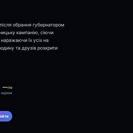
 після обрання губернатором
пницьку кампанію, сіючи
наражаючи їх усіх на
родину та друзів розкрити
—
/10
0 оцінок
війти