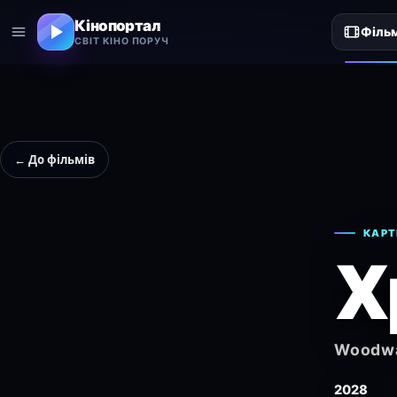
Кінопортал
Філь
СВІТ КІНО ПОРУЧ
← До фільмів
КАРТ
Х
Woodwa
2028