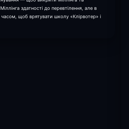
іллінга здатності до перевтілення, але в
з часом, щоб врятувати школу «Клірвотер» і