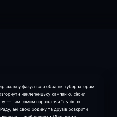
ирішальну фазу: після обрання губернатором
озгорнути наклепницьку кампанію, сіючи
су — тим самим наражаючи їх усіх на
 Раду, ані свою родину та друзів розкрити
існування — щоб викрити Міллінга та