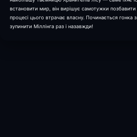
встановити мир, він вирішує самотужки позбавити М
процесі цього втрачає власну. Починається гонка 
зупинити Міллінга раз і назавжди!