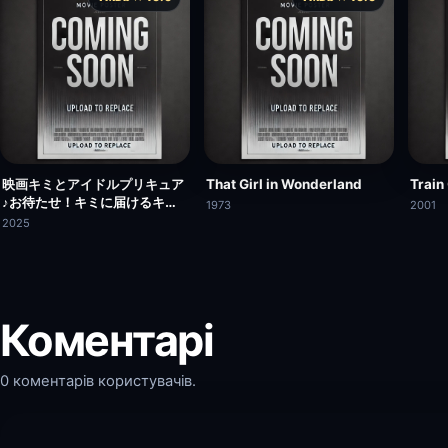
映画キミとアイドルプリキュア
That Girl in Wonderland
Train
♪お待たせ！キミに届けるキラ
1973
2001
ッキライブ！
2025
Коментарі
0 коментарів користувачів.