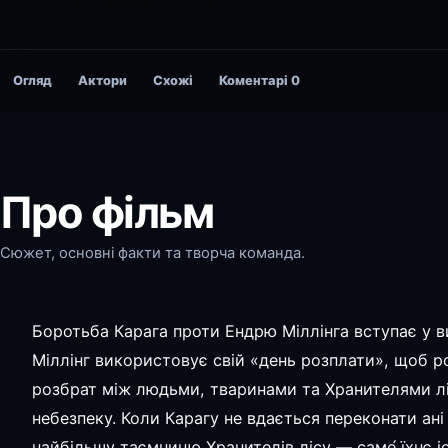
Огляд
Актори
Схожі
Коментарі
0
Про фільм
Сюжет, основні факти та творча команда.
Боротьба Карага проти Ендрю Міллінга вступає у в
Міллінг використовує свій «день розплати», щоб р
розбрат між людьми, тваринами та Хранителями лі
небезпеку. Коли Карагу не вдається переконати ані
найбільшу таємницю Хранителів лісу — саме́ їхнє 