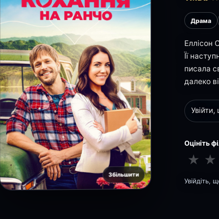
Драма
Еллісон 
Її насту
писала с
далеко ві
Увійти,
Оцініть ф
★
★
Збільшити
Увійдіть, 