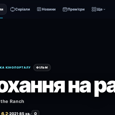
ми
Серіали
Новини
Прем’єри
Ще
КА КІНОПОРТАЛУ
ФІЛЬМ
охання на р
 the Ranch
 6.2
2021
85 хв.
0