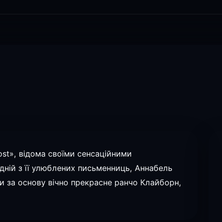
ost», відома своїми сенсаційними
дній з її улюблених письменниць, Аннабель
чи за основу вічно прекрасне ранчо Клайборн,