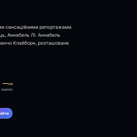
оїми сенсаційними репортажами.
ць, Аннабель Лі. Аннабель
 ранчо Клайборн, розташоване
—
/10
0 оцінок
війти