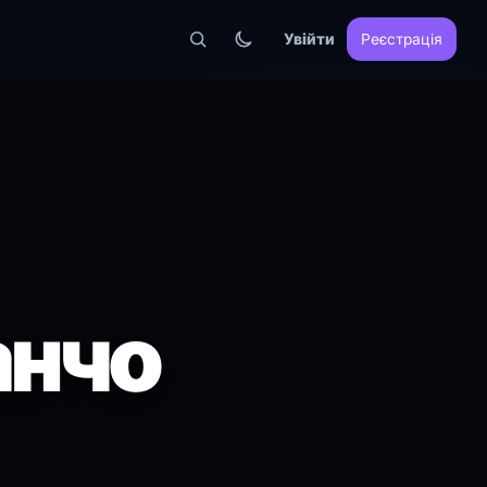
Увійти
Реєстрація
анчо