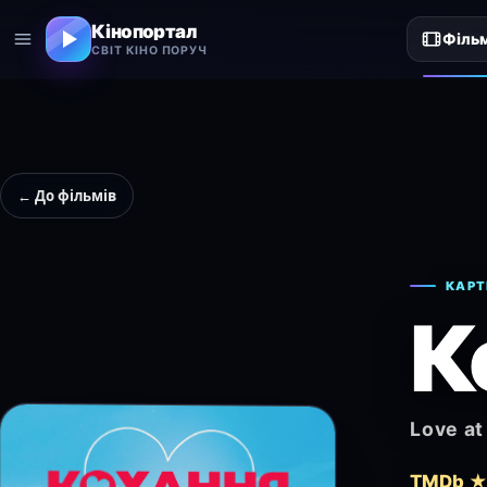
Кінопортал
Філь
СВІТ КІНО ПОРУЧ
← До фільмів
КАРТ
К
Love at
TMDb ★