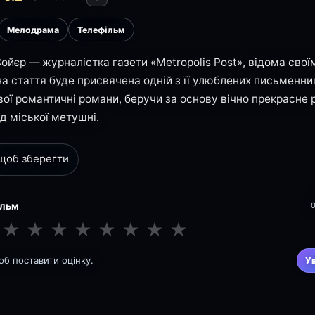
Мелодрама
Телефільм
Сойєр — журналістка газети «Metropolis Post», відома св
пна стаття буде присвячена одній з її улюблених письменни
вої романтичні романи, беручи за основу вічно прекрасне
д міської метушні.
 щоб зберегти
ільм
★
★
★
★
★
★
★
★
щоб поставити оцінку.
У