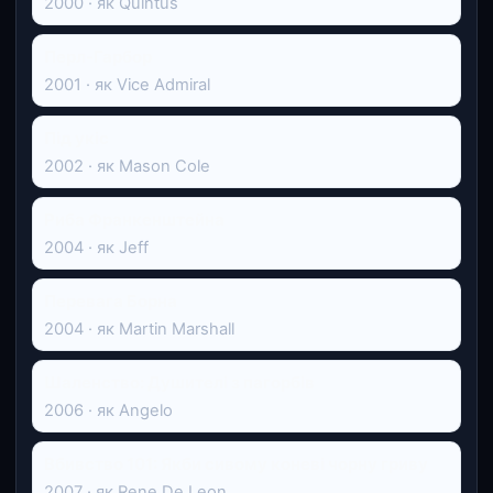
2000 · як Quintus
Перл-Гарбор
2001 · як Vice Admiral
Під укіс
2002 · як Mason Cole
Риба Франкенштейна
2004 · як Jeff
Перевага Борна
2004 · як Martin Marshall
Шаленство: Душителі з пагорбів
2006 · як Angelo
Вбивство 101: Якби сивому коневі чорну гриву
2007 · як Rene De Leon