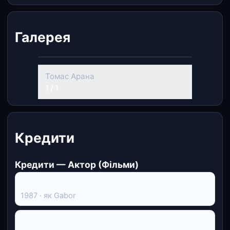
Галерея
Томас Арана
1 / 1
Кредити
Кредити — Актор (Фільми)
Я і моя сестра
1987 · як Gabor
Остання спокуса Христа