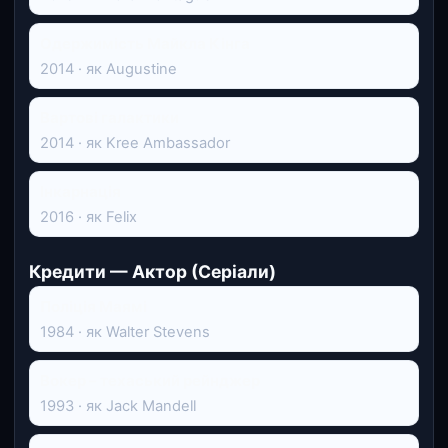
Одержимість Майкла Кінга
2014 · як Augustine
Вартові галактики
2014 · як Kree Ambassador
Інкарнація
2016 · як Felix
Кредити — Актор (Серіали)
Поліція Маямі
1984 · як Walter Stevens
Вокер – техаський рейнджер
1993 · як Jack Mandell