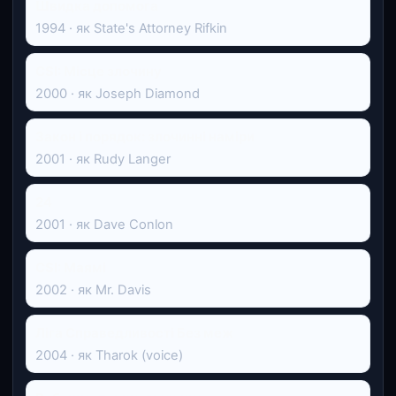
Швидка допомога
1994 · як State's Attorney Rifkin
CSI: Місце злочину
2000 · як Joseph Diamond
Закон і порядок: злочинні наміри
2001 · як Rudy Langer
24
2001 · як Dave Conlon
CSI: Маямі
2002 · як Mr. Davis
Ліга Справедливості Без меж
2004 · як Tharok (voice)