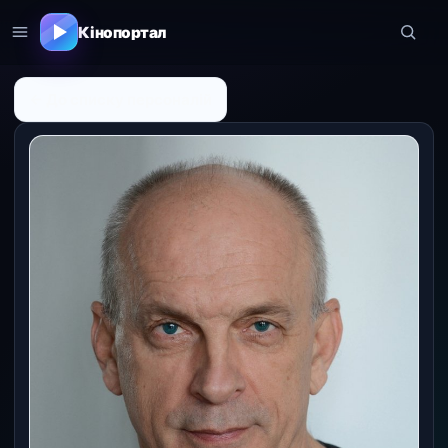
Кінопортал
← До списку персоналій