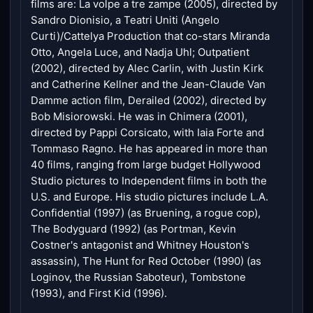
films are: La volpe a tre zampe (2005), directed by
Sandro Dionisio, a Teatri Uniti (Angelo
Curti)/Cattelya Production that co-stars Miranda
Otto, Angela Luce, and Nadja Uhl; Outpatient
(2002), directed by Alec Carlin, with Justin Kirk
and Catherine Kellner and the Jean-Claude Van
Damme action film, Derailed (2002), directed by
Bob Misiorowski. He was in Chimera (2001),
directed by Pappi Corsicato, with Iaia Forte and
Tommaso Ragno. He has appeared in more than
40 films, ranging from large budget Hollywood
Studio pictures to Independent films in both the
U.S. and Europe. His studio pictures include L.A.
Confidential (1997) (as Bruening, a rogue cop),
The Bodyguard (1992) (as Portman, Kevin
Costner's antagonist and Whitney Houston's
assassin), The Hunt for Red October (1990) (as
Loginov, the Russian Saboteur), Tombstone
(1993), and First Kid (1996).