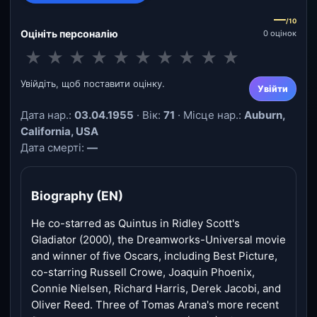
—
/10
Оцініть персоналію
0 оцінок
★
★
★
★
★
★
★
★
★
★
Увійдіть, щоб поставити оцінку.
Увійти
Дата нар.:
03.04.1955
· Вік:
71
· Місце нар.:
Auburn,
California, USA
Дата смерті:
—
Biography (EN)
He co-starred as Quintus in Ridley Scott's
Gladiator (2000), the Dreamworks-Universal movie
and winner of five Oscars, including Best Picture,
co-starring Russell Crowe, Joaquin Phoenix,
Connie Nielsen, Richard Harris, Derek Jacobi, and
Oliver Reed. Three of Tomas Arana's more recent