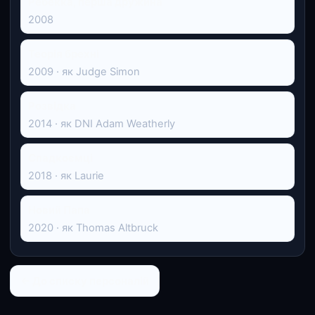
Ребекка, перша дружина
2008
Теорія брехні
2009 · як Judge Simon
Розвідка
2014 · як DNI Adam Weatherly
Спадкоємці
2018 · як Laurie
Новий Папа
2020 · як Thomas Altbruck
← До списку персоналій