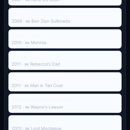
Виклик
2008 · як Ben Zion Gulkowitz
Мисия Лондон
2010 · як Munroe
Сусідка по кімнаті
2011 · як Rebecca's Dad
Безмежний розум: Області пітьми
2011 · як Man in Tan Coat
Темний лицар повертається
2012 · як Wayne's Lawyer
Ромео і Джульєтта
2013 · як Lord Montague