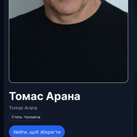
Томас Арана
Tomas Arana
Стать: Чоловіча
Увійти, щоб зберегти