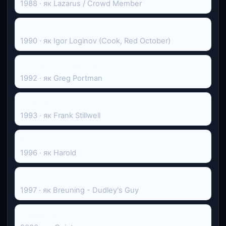
1988 · як Lazarus / Crowd Member
Полювання на "Червоний Жовтень"
1990 · як Igor Loginov (Cook, Red October)
Особистий охоронець
1992 · як Greg Portman
Тумстоун
1993 · як Frank Stillwell
Розбишака
1996 · як Harold
Таємниці Лос-Анджелеса
1997 · як Breuning - Dudley's Guy
Гладіатор