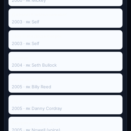
2000 · як Mickey
Джиммі Кіммел наживо!
2003 · як Self
Шоу Елен Дедженерес
2003 · як Self
Дедвуд
2004 · як Seth Bullock
Мене звуть Ерл
2005 · як Billy Reed
Офіс
2005 · як Danny Cordray
Американський тато!
2005 · як Nowell (voice)