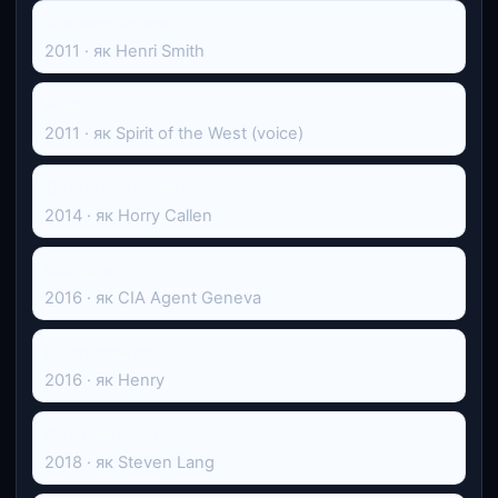
Я номер чотири
2011 · як Henri Smith
Ранго
2011 · як Spirit of the West (voice)
Далі живіть самі
2014 · як Horry Callen
Сноуден
2016 · як CIA Agent Geneva
Нестерпні леді
2016 · як Henry
Ось моє серце
2018 · як Steven Lang