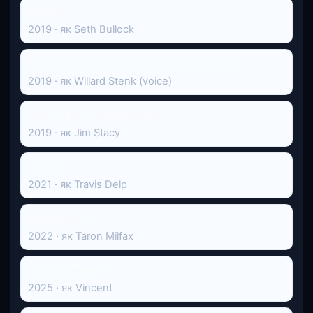
Дедвуд
2019 · як Seth Bullock
Містер Лінк: Загублена ланка еволюції
2019 · як Willard Stenk (voice)
Одного разу в… Голлівуді
2019 · як Jim Stacy
Шпак
2021 · як Travis Delp
Амстердам
2022 · як Taron Milfax
Спустошення
2025 · як Vincent