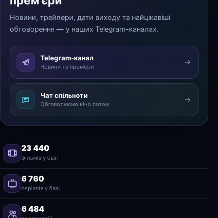
прем’єри
Новини, трейлери, дати виходу та найцікавіші
обговорення — у наших Telegram-каналах.
Telegram-канал
Новини та прем’єри
Чат спільноти
Обговорюємо кіно разом
23 440
фільмів у базі
6 760
серіалів у базі
6 484