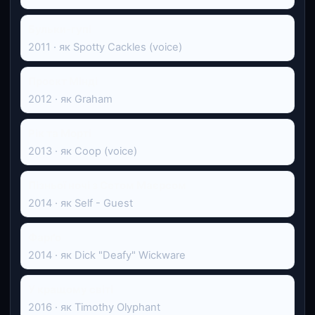
Бульки-гупі
2011 · як Spotty Cackles (voice)
Проект Мінді
2012 · як Graham
Рік та Морті
2013 · як Coop (voice)
Пізньої ночі з Сетом Маєрсом
2014 · як Self - Guest
Фарґо
2014 · як Dick "Deafy" Wickware
У кращому світі
2016 · як Timothy Olyphant