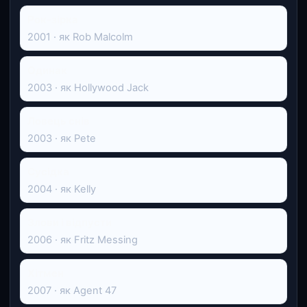
Рок-зірка
2001 · як Rob Malcolm
Одинак
2003 · як Hollywood Jack
Ловець снів
2003 · як Pete
Сусідка
2004 · як Kelly
Злови і відпусти
2006 · як Fritz Messing
Хітмен
2007 · як Agent 47