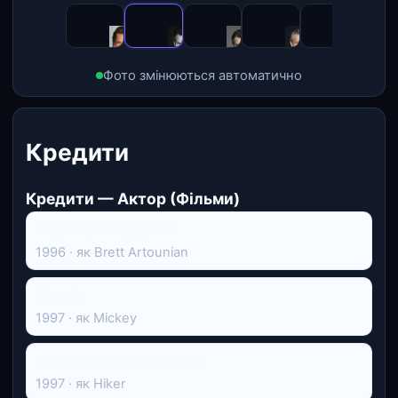
Фото змінюються автоматично
Кредити
Кредити — Актор (Фільми)
Клуб перших дружин
1996 · як Brett Artounian
Крик 2
1997 · як Mickey
Життя гірше звичайного
1997 · як Hiker