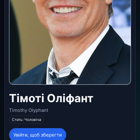
Тімоті Оліфант
Timothy Olyphant
Стать: Чоловіча
Увійти, щоб зберегти