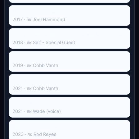
Дієта з Санта-Кларіти
2017 · як Joel Hammond
Шоу Джоеля МакГейла з Джоелем МакГейлом
2018 · як Self - Special Guest
Мандалорець
2019 · як Cobb Vanth
Книга Боби Фетта
2021 · як Cobb Vanth
Велика Північ
2021 · як Wade (voice)
Дейзі Джонс та The Six
2023 · як Rod Reyes