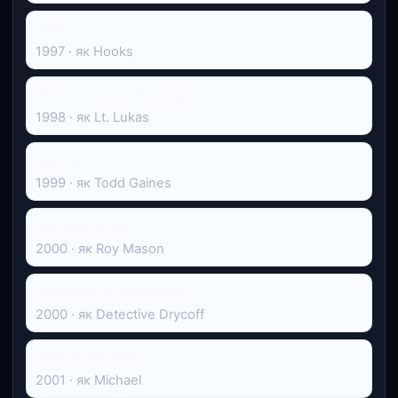
1999
1997 · як Hooks
Коли мовчать фанфари
1998 · як Lt. Lukas
Екстазі
1999 · як Todd Gaines
Збіг обставин
2000 · як Roy Mason
Викрасти за 60 секунд
2000 · як Detective Drycoff
Голова обертом
2001 · як Michael