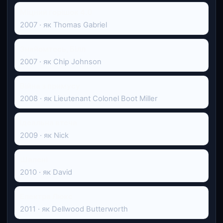
Міцний горішок 4.0
2007 · як Thomas Gabriel
Знайомтесь, Білл
2007 · як Chip Johnson
Війна з примусу
2008 · як Lieutenant Colonel Boot Miller
Ідеальна втеча
2009 · як Nick
Шалені
2010 · як David
Електра Люкс
2011 · як Dellwood Butterworth