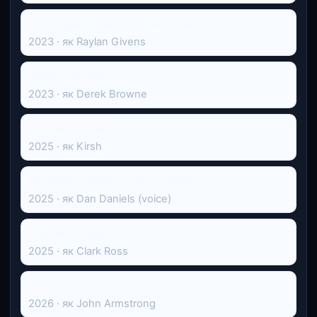
Своя правда: Місто первородне
2023 · як Raylan Givens
Замкнуте коло
2023 · як Derek Browne
Чужий: Земля
2025 · як Kirsh
#1 Найщасливіша родина США
2025 · як Dan Daniels (voice)
Король гольфу
2025 · як Clark Ross
Лакі
2026 · як John Armstrong