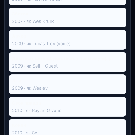
Збиток
2007 · як Wes Krulik
Арчер
2009 · як Lucas Troy (voice)
Дивіться, що відбувається: у прямому ефірі
2009 · як Self - Guest
Ліга
2009 · як Wesley
Своя правда
2010 · як Raylan Givens
Конан
2010 · як Self