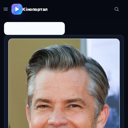
Кінопортал
← До списку персоналій