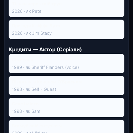
Тільки через твій труп
2026 · як Pete
Пригоди Кліффа Бута
2026 · як Jim Stacy
Кредити — Актор (Серіали)
Сімпсони
1989 · як Sheriff Flanders (voice)
Пізня ніч із Конаном О'Браєном
1993 · як Self - Guest
Секс і місто
1998 · як Sam
Вгамуй свій ентузіазм