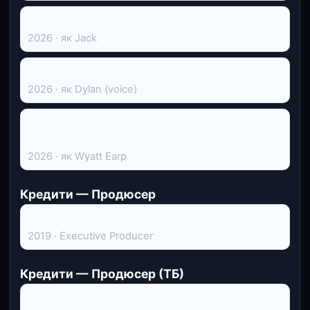
П'ятизірковий вікенд
2026 · як Jack
Шлюбний сезон
2026 · як Dylan (voice)
Життя, Ларрі та гонитва за нещастям: Майже
історія Америки
2026 · як Wyatt Earp
Кредити — Продюсер
Дедвуд
2019 · Executive Producer
Кредити — Продюсер (ТБ)
Своя правда