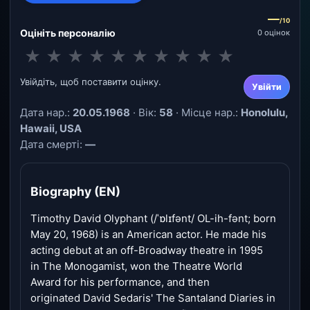
—
/10
Оцініть персоналію
0 оцінок
★
★
★
★
★
★
★
★
★
★
Увійдіть, щоб поставити оцінку.
Увійти
Дата нар.:
20.05.1968
· Вік:
58
· Місце нар.:
Honolulu,
Hawaii, USA
Дата смерті:
—
Biography (EN)
Timothy David Olyphant (/ˈɒlɪfənt/ OL-ih-fənt; born
May 20, 1968) is an American actor. He made his
acting debut at an off-Broadway theatre in 1995
in The Monogamist, won the Theatre World
Award for his performance, and then
originated David Sedaris' The Santaland Diaries in