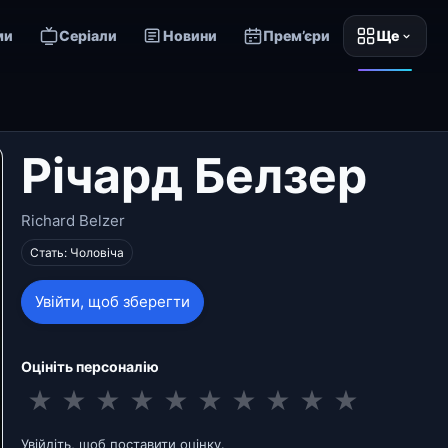
ми
Серіали
Новини
Прем’єри
Ще
Річард Белзер
Richard Belzer
Стать: Чоловіча
Увійти, щоб зберегти
Оцініть персоналію
★
★
★
★
★
★
★
★
★
★
Увійдіть, щоб поставити оцінку.