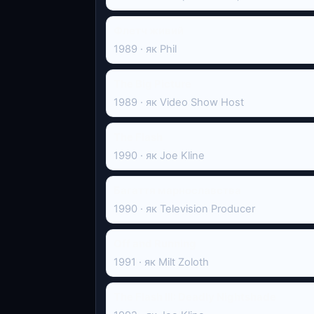
Флетч живий
1989 · як Phil
The Big Picture
1989 · як Video Show Host
The Flash
1990 · як Joe Kline
Багаття марнославства
1990 · як Television Producer
Off and Running
1991 · як Milt Zoloth
The Flash III: Deadly Nightshade