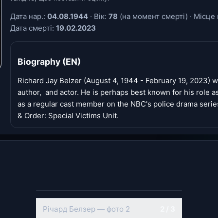
Дата нар.:
04.08.1944
· Вік:
78
(на момент смерті) · Місце 
Дата смерті:
19.02.2023
Biography (EN)
Richard Jay Belzer (August 4, 1944 - February 19, 2023)
author, and actor. He is perhaps best known for his role
as a regular cast member on the NBC's police drama serie
& Order: Special Victims Unit.
‹
›
Річард Белзер — фото 2
2 / 3