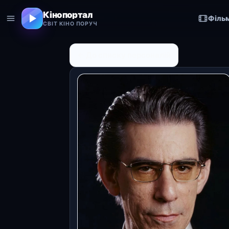
Кінопортал
Філь
СВІТ КІНО ПОРУЧ
← До списку персоналій