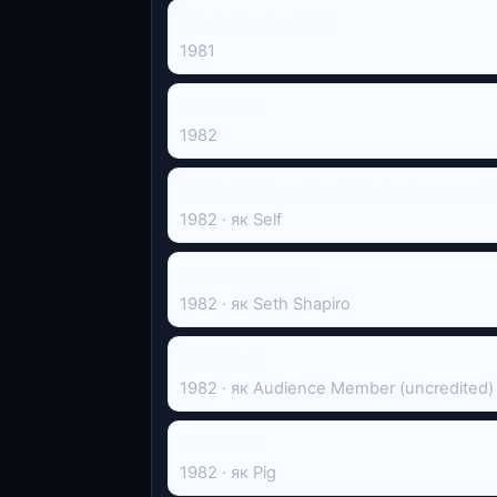
Likely Stories Vol. 1
1981
The Facts
1982
Catch A Rising Star: 10th Anniversary S
1982 · як Self
Автора! Автора!
1982 · як Seth Shapiro
Café Flesh
1982 · як Audience Member (uncredited)
Night Shift
1982 · як Pig