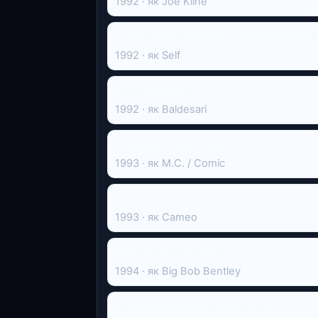
1992 · як Joe Kline
The Please Watch the Jon Lovitz Special
1992 · як Self
Missing Pieces
1992 · як Baldesari
Скажений пес і Глорія
1993 · як M.C. / Comic
Небезпечна гра
1993 · як Cameo
Bandit: Bandit, Bandit
1994 · як Big Bob Bentley
Hart to Hart: Crimes of the Hart