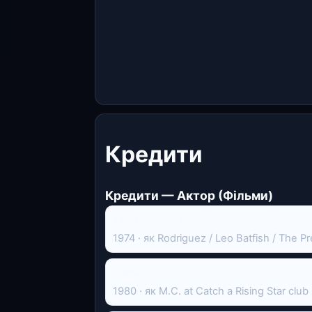
Кредити
Кредити — Актор (Фільми)
The Groove Tube
1974 · як Rodriguez / Leo Batfish / The P
Fame
1980 · як M.C. at Catch a Rising Star club