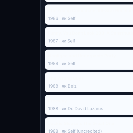
The Young Comedians All-Star Reunion
1986 · як Self
Funny, You Don't Look 200: A Constituti
1987 · як Self
Negligee and Underpants Party
1988 · як Self
The Wrong Guys
1988 · як Belz
Freeway
1988 · як Dr. David Lazarus
Jackie Gleason: The Great One
1988 · як Self (uncredited)