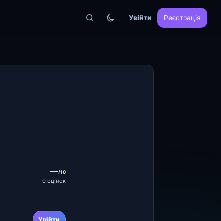
Увійти
Реєстрація
—
/10
0 оцінок
Увійти