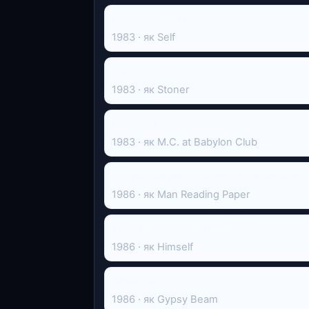
Belzer Behind Bars
1983 · як Self
Flicks
1983 · як Stoner
Обличчя зі шрамом
1983 · як M.C. at Babylon Club
Charlie Barnett's Terms of Enrollment
1986 · як Man Reading Paper
The Tommy Chong Roast
1986 · як Himself
America
1986 · як Gypsy Beam