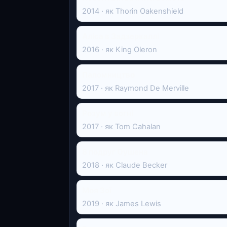
2014 · як Thorin Oakenshield
Аліса в Задзеркаллі
2016 · як King Oleron
Паломництво
2017 · як Raymond De Merville
Розум у вогні
2017 · як Tom Cahalan
8 подруг Оушена
2018 · як Claude Becker
Моя Зої
2019 · як James Lewis