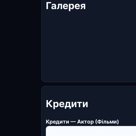
Галерея
Кредити
Кредити — Актор (Фільми)
Зоряні війни: Епізод 1 — Прихована з