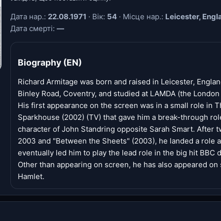
Дата нар.:
22.08.1971
· Вік:
54
· Місце нар.:
Leicester, Engl
Дата смерті:
—
Biography (EN)
Richard Armitage was born and raised in Leicester, Englan
Binley Road, Coventry, and studied at LAMDA (the London
His first appearance on the screen was in a small role in T
Sparkhouse (2002) (TV) that gave him a break-through role
character of John Standring opposite Sarah Smart. After tw
2003 and "Between the Sheets" (2003), he landed a role a
eventually led him to play the lead role in the big hit BB
Other than appearing on screen, he has also appeared on 
Hamlet.