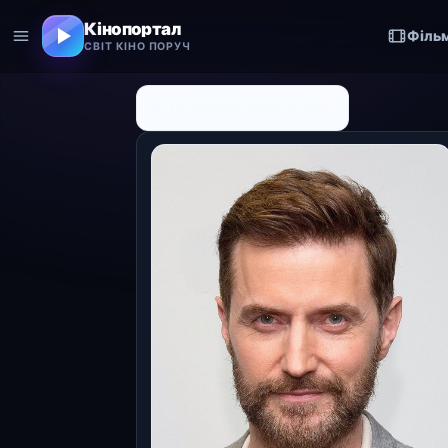
Кінопортал
Філь
СВІТ КІНО ПОРУЧ
← До списку персоналій