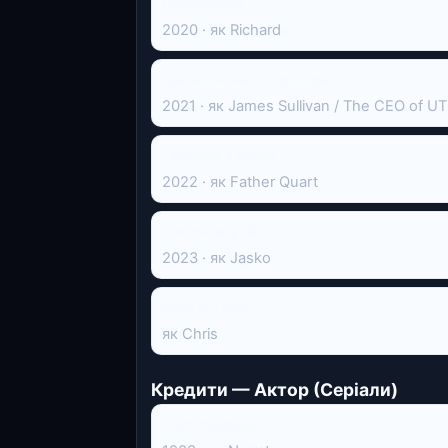
Будиночок
2020 · як Richard
Космічні чистильники
2021 · як James Sullivan / The CEO of U
Людина з Риму
2022 · як Father Quart
Хлопчик у лісі
2023 · як Jasko
Now & Then
як Chris
Кредити — Актор (Серіали)
Світ природи