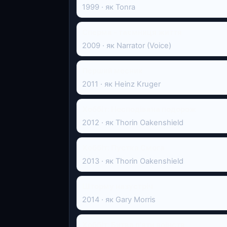
1999 · як Tonra
Сперма - таємниця життя
2009 · як Narrator (Voice)
Перший месник
2011 · як Heinz Kruger
Хоббіт: Несподівана подорож
2012 · як Thorin Oakenshield
Хоббіт: Пустка Смога
2013 · як Thorin Oakenshield
Шторму назустріч
2014 · як Gary Morris
Хоббіт: Битва п'яти воїнств