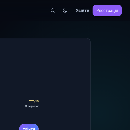
Увійти
Реєстрація
—
/10
0 оцінок
Увійти