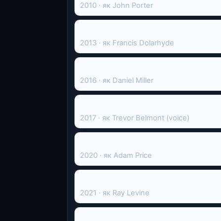
2010 · як John Porter
Ганнібал
2013 · як Francis Dolarhyde
Берлінський вокзал
2016 · як Daniel Miller
Кастлванія
2017 · як Trevor Belmont (voice)
Незнайомка
2020 · як Adam Price
Тримайся ближче
2021 · як Ray Levine
Одержимість