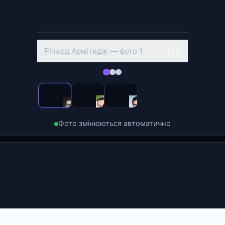
‹
›
Річард Армітедж — фото 2
2 / 3
Фото змінюються автоматично
агроза