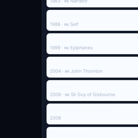
1983 · як Narrator
Цього ранку
1988 · як Self
Клеопатра
1999 · як Epiphanes
Північ і південь
2004 · як John Thornton
Робін Гуд
2006 · як Sir Guy of Gisbourne
Інспектор Джордж Джентлі
2008
Удар у відповідь