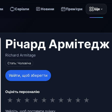
ми
Серіали
Новини
Прем’єри
Ще
Річард Армітедж
Richard Armitage
Стать: Чоловіча
Увійти, щоб зберегти
Оцініть персоналію
★
★
★
★
★
★
★
★
★
★
Увійдіть, щоб поставити оцінку.