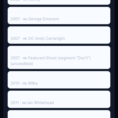
Кімната з видом
2007 · як George Emerson
Круті фараони
2007 · як DC Andy Cartwright
Грайндхаус
2007 · як Featured Ghost (segment "Don't")
(uncredited)
SUS
2010 · як Wilby
Один день
2011 · як Ian Whitehead
Анонім