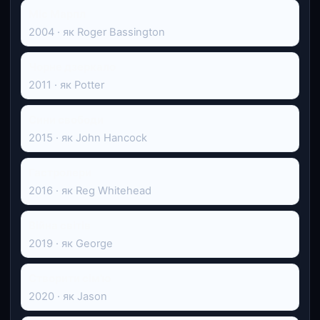
Міс Марпл
2004 · як Roger Bassington
Чорне дзеркало
2011 · як Potter
Сини свободи
2015 · як John Hancock
Гастролери
2016 · як Reg Whitehead
Війна світів
2019 · як George
Cтворити сім'ю
2020 · як Jason