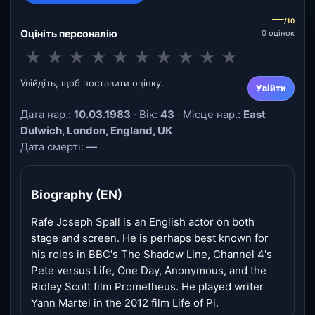
—
/10
Оцініть персоналію
0 оцінок
★
★
★
★
★
★
★
★
★
★
Увійдіть, щоб поставити оцінку.
Увійти
Дата нар.:
10.03.1983
· Вік:
43
· Місце нар.:
East
Dulwich, London, England, UK
Дата смерті:
—
Biography (EN)
Rafe Joseph Spall is an English actor on both
stage and screen. He is perhaps best known for
his roles in BBC's The Shadow Line, Channel 4's
Pete versus Life, One Day, Anonymous, and the
Ridley Scott film Prometheus. He played writer
Yann Martel in the 2012 film Life of Pi.