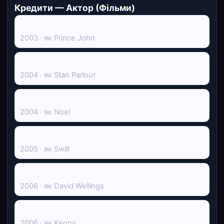
Кредити — Актор (Фільми)
Лев узимку
2003 · як Prince John
Хлопчик з кальцію
2004 · як Stan Parlour
Зомбі на ім’я Шон
2004 · як Noel
Хулігани Зеленої вулиці
2005 · як Swill
Остання висадка
2006 · як David Wellings
Хороший рік
2006 · як Kenny