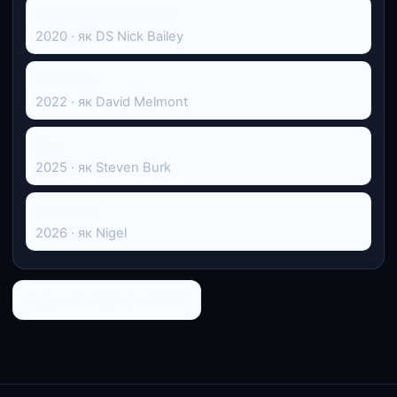
Отруєння в Солсбері
2020 · як DS Nick Bailey
Англійка
2022 · як David Melmont
Дим
2025 · як Steven Burk
Наживка
2026 · як Nigel
← До списку персоналій