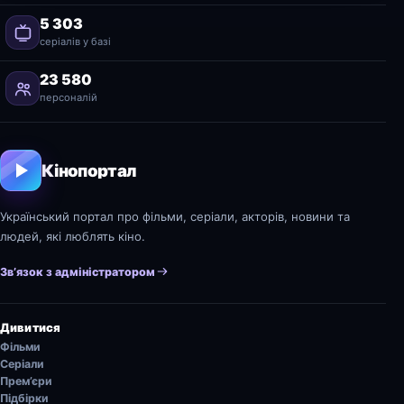
5 303
серіалів у базі
23 580
персоналій
Кінопортал
Український портал про фільми, серіали, акторів, новини та
людей, які люблять кіно.
Зв’язок з адміністратором
Дивитися
Фільми
Серіали
Прем’єри
Підбірки