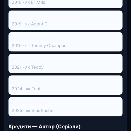
2018 · як Eli Mills
Люди в чорному: Інтернешнл
2019 · як Agent C
Судити по совісті
2019 · як Tommy Champan
Коротко кажучи
2021 · як Teddy
Грип багатіїв
2024 · як Toni
Вільгельм Телль
2025 · як Stauffacher
Кредити — Актор (Серіали)