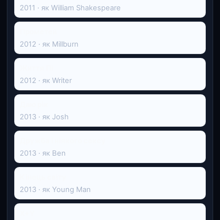
2011 · як William Shakespeare
Прометей
2012 · як Millburn
Життя Пі
2012 · як Writer
Даю рік
2013 · як Josh
Дружба і ніякого сексу
2013 · як Ben
Кінець світу
2013 · як Young Man
X+Y