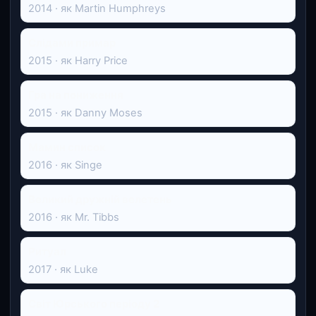
2014 · як Martin Humphreys
Слідами примар
2015 · як Harry Price
Гра на пониження
2015 · як Danny Moses
Мамин список
2016 · як Singe
Великий дружній велетень
2016 · як Mr. Tibbs
Ритуал
2017 · як Luke
Світ Юрського періоду 2