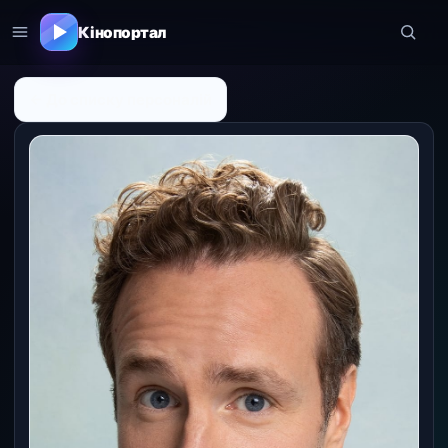
Кінопортал
← До списку персоналій