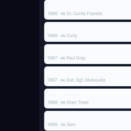
Діти меншого Бога
1986 · як Dr. Curtis Franklin
Прірва
1986 · як Curly
Підозрюваний
1987 · як Paul Gray
Троє чоловіків і немовля
1987 · як Det. Sgt. Melkowitz
Ділова жінка
1988 · як Oren Trask
Інша жінка
1988 · як Sam