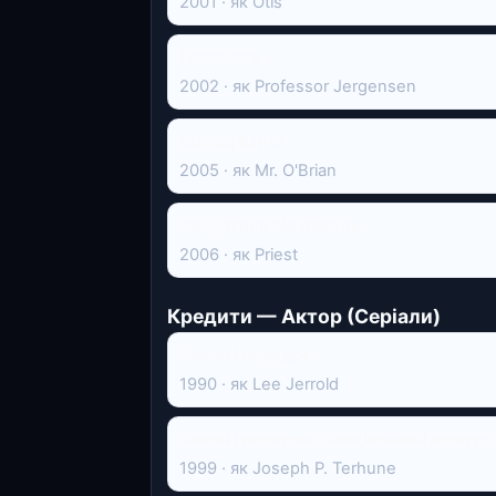
2001 · як Otis
Покинута
2002 · як Professor Jergensen
Метод Хітча
2005 · як Mr. O'Brian
Зворотний бік правди
2006 · як Priest
Кредити — Актор (Серіали)
Закон і порядок
1990 · як Lee Jerrold
Закон і порядок: Спеціальний корпус
1999 · як Joseph P. Terhune