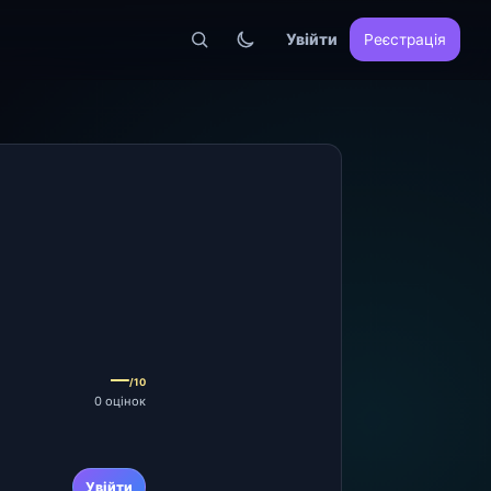
Увійти
Реєстрація
—
/10
0 оцінок
Увійти