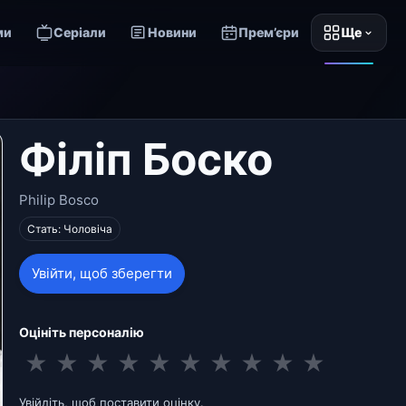
ми
Серіали
Новини
Прем’єри
Ще
Філіп Боско
Philip Bosco
Стать: Чоловіча
Увійти, щоб зберегти
Оцініть персоналію
★
★
★
★
★
★
★
★
★
★
Увійдіть, щоб поставити оцінку.