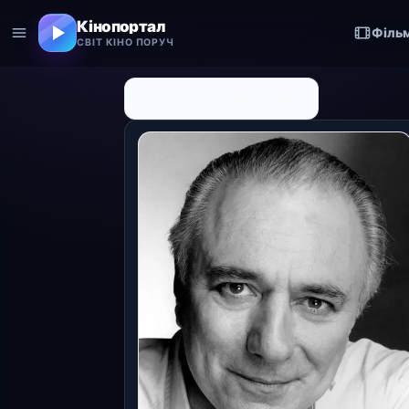
Кінопортал
Філь
СВІТ КІНО ПОРУЧ
← До списку персоналій