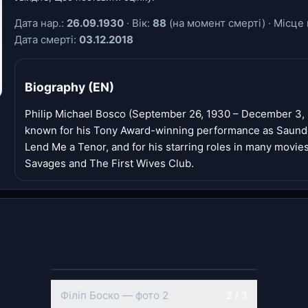
Дата нар.:
26.09.1930
· Вік:
88
(на момент смерті) · Місце 
Дата смерті:
03.12.2018
Biography (EN)
Philip Michael Bosco (September 26, 1930 – December 3, 
known for his Tony Award-winning performance as Saunde
Lend Me a Tenor, and for his starring roles in many movie
Savages and The First Wives Club.
‹
›
Філіп Боско — фото 2
2 / 3