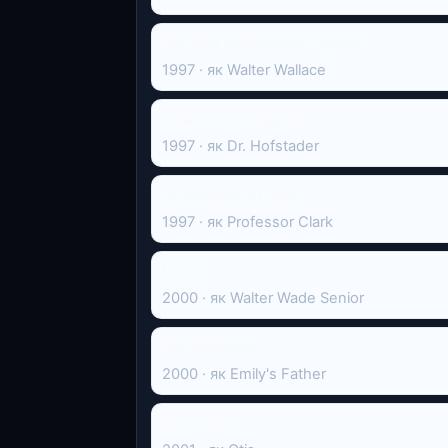
Весілля найкращого друга
1997 · як Walter Wallace
Інтенсивна терапія
1997 · як Dr. Hofstader
Розбираючи Гаррі
1997 · як Professor Clark
Шафт
2000 · як Walter Wade Senior
Вундеркінди
2000 · як Emily's Father
Кейт і Лео