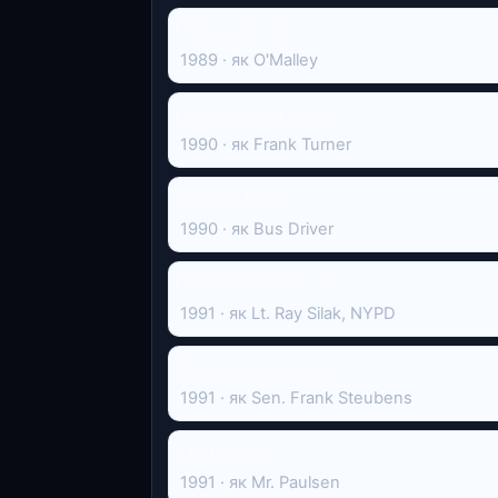
Команда мрії
1989 · як O'Malley
Воронована сталь
1990 · як Frank Turner
Швидкі зміни
1990 · як Bus Driver
Ілюзія вбивства 2
1991 · як Lt. Ray Silak, NYPD
Справжні кольори
1991 · як Sen. Frank Steubens
Тіні й туман
1991 · як Mr. Paulsen