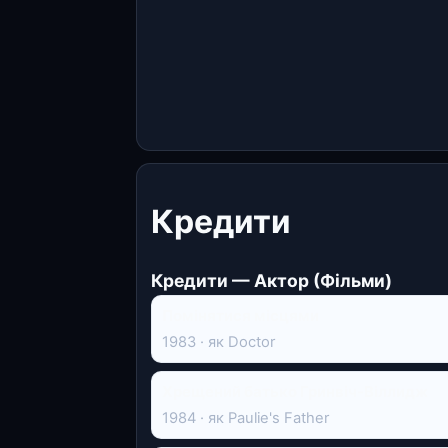
Кредити
Кредити — Актор (Фільми)
Помінятися місцями
1983 · як Doctor
Хрещений батько Гринвіч-Віллидж
1984 · як Paulie's Father