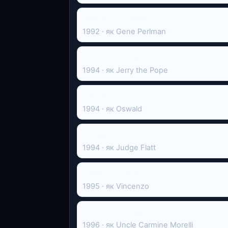
Відверта розмова
1992 · як Gene Perlman
Кишенькові гроші
1994 · як Jerry the Pope
Проти стіни
1994 · як Oswald
Без дурнів
1994 · як Judge Flatt
Двоє: Я та моя тінь
1995 · як Vincenzo
Клуб перших дружин
1996 · як Uncle Carmine Morelli