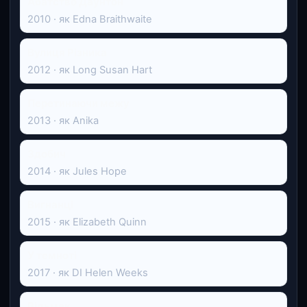
Абатство Даунтон
2010 · як Edna Braithwaite
Вулиця Різника
2012 · як Long Susan Hart
Перетинаючи межу
2013 · як Anika
Здобич
2014 · як Jules Hope
Вигнанці
2015 · як Elizabeth Quinn
У темноті
2017 · як DI Helen Weeks
Відьмак