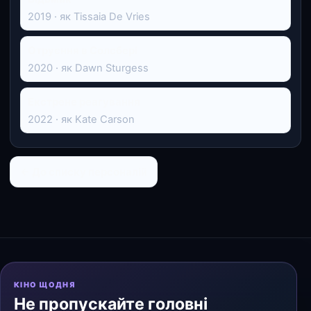
2019 · як Tissaia De Vries
Отруєння в Солсбері
2020 · як Dawn Sturgess
Екстрене реагування
2022 · як Kate Carson
← До списку персоналій
КІНО ЩОДНЯ
Не пропускайте головні