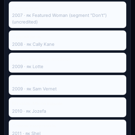
Грайндхаус
2007 · як Featured Woman (segment "Don't")
(uncredited)
Судний день
2008 · як Cally Kane
Убивці вампірок-лесбійок
2009 · як Lotte
Спуск: Частина 2
2009 · як Sam Vernet
Вітчвіль. Місто відьом
2010 · як Jozefa
Список смертників
2011 · як Shel