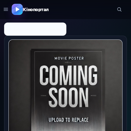
Кінопортал
← До списку персоналій