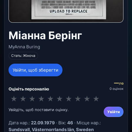
Міанна Берінг
MyAnna Buring
Стать: Жіноча
Увійти, щоб зберегти
—
/10
Оцініть персоналію
0 оцінок
★
★
★
★
★
★
★
★
★
★
Увійдіть, щоб поставити оцінку.
Увійти
Дата нар.:
22.09.1979
· Вік:
46
· Місце нар.:
Sundsvall, Västernorrlands län, Sweden