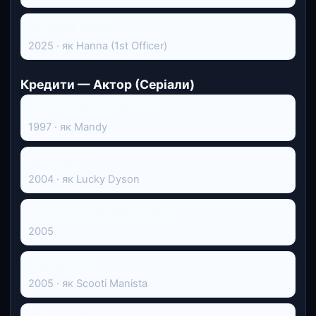
Останній подих
2025 · як Hanna (1st Officer)
Кредити — Актор (Серіали)
Суто англійські вбивства
1997 · як Mandy
Міс Марпл
2004 · як Lucky Dyson
Доктор Хто: Конфіденційно
2005
Доктор Хто
2005 · як Scooti Manista