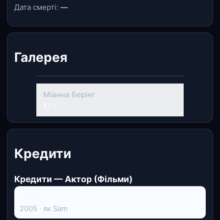
Дата смерті:
—
Галерея
Міанна Берінг
1 / 1
Кредити
Кредити — Актор (Фільми)
Спуск
2005 · як Sam