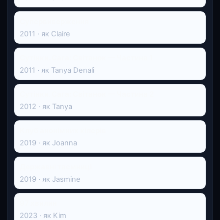
Супервиверження
2011 · як Claire
Сутінки. Сага: Світанок — Частина 1
2011 · як Tanya Denali
Сутінки. Сага: Світанок — Частина 2
2012 · як Tanya
Клуб анонімних кілерів
2019 · як Joanna
Державні таємниці
2019 · як Jasmine
97 хвилин
2023 · як Kim