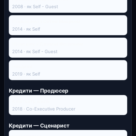
2008 · як Self - Guest
Пізньої ночі з Сетом Маєрсом
2014 · як Self
Нічне шоу з Джиммі Феллоном
2014 · як Self - Guest
Невдахи
2019 · як Self
Кредити — Продюсер
Кінотеатр жахів
2018 · Co-Executive Producer
Кредити — Сценарист