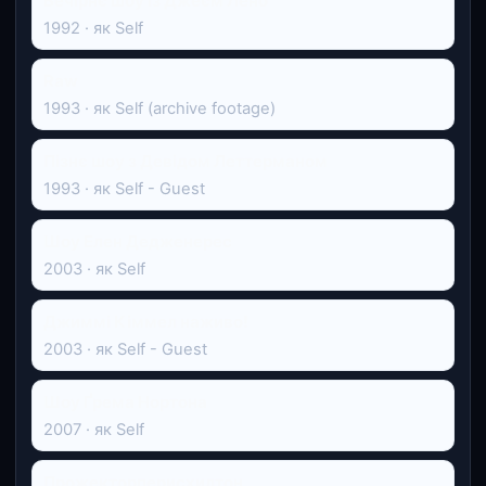
Вечірнє шоу із Джеєм Лено
1992 · як Self
Raw
1993 · як Self (archive footage)
Пізнє шоу з Девідом Леттерманом
1993 · як Self - Guest
Шоу Елен Дедженерес
2003 · як Self
Джиммі Кіммел наживо!
2003 · як Self - Guest
Шоу Ґрема Нортона
2007 · як Self
Прожекторперисхилтон