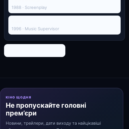
Свій хлопець
1988 · Screenplay
Куля
1996 · Music Supervisor
← До списку персоналій
КІНО ЩОДНЯ
Не пропускайте головні
прем’єри
Новини, трейлери, дати виходу та найцікавіші