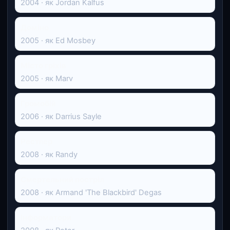
2004 · як Jordan Kalfus
Доміно
2005 · як Ed Mosbey
Місто гріхів
2005 · як Marv
Громобій
2006 · як Darrius Sayle
Рестлер
2008 · як Randy
Смертельний постріл
2008 · як Armand 'The Blackbird' Degas
Інформатори