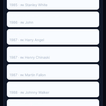
1985 · як Stanley White
Дев’ять із половиною тижнів
1986 · як John
Серце Янгола
1987 · як Harry Angel
П'янь
1987 · як Henry Chinaski
Відхідна молитва
1987 · як Martin Fallon
Свій хлопець
1988 · як Johnny Walker
Красунчик Джонні