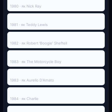
1980 · як Nick Ray
Жар тіла
1981 · як Teddy Lewis
Забігайлівка
1982 · як Robert 'Boogie' Sheftell
Бійцівська рибка
1983 · як The Motorcycle Boy
Еврика
1983 · як Aurelio D'Amato
Хрещений батько Гринвіч-Віллидж
1984 · як Charlie
Рік дракона