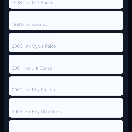
1998 · як The Bookie
Четвер
1998 · як Kasarov
Прибрати Картера
2000 · як Cyrus Paice
Обіцянка
2001 · як Jim Olstad
Жуки
2001 · як Tiny Frakes
Якось у Мексиці
2003 · як Billy Chambers
Гнів