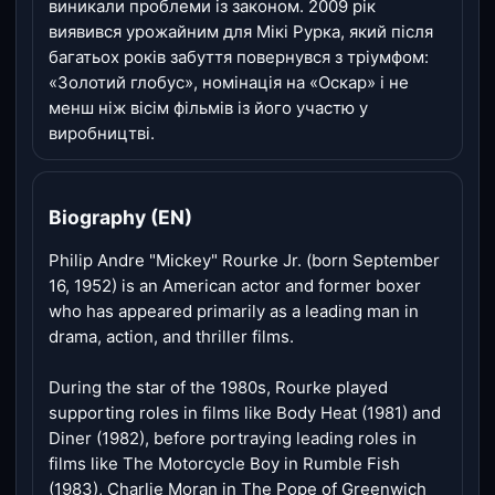
виникали проблеми із законом. 2009 рік
виявився урожайним для Мікі Рурка, який після
багатьох років забуття повернувся з тріумфом:
«Золотий глобус», номінація на «Оскар» і не
менш ніж вісім фільмів із його участю у
виробництві.
Biography (EN)
Philip Andre "Mickey" Rourke Jr. (born September
16, 1952) is an American actor and former boxer
who has appeared primarily as a leading man in
drama, action, and thriller films.
During the star of the 1980s, Rourke played
supporting roles in films like Body Heat (1981) and
Diner (1982), before portraying leading roles in
films like The Motorcycle Boy in Rumble Fish
(1983), Charlie Moran in The Pope of Greenwich