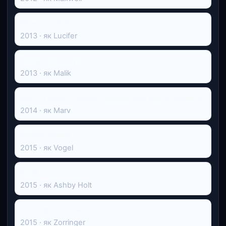
Мрець із Тумстоуна
2013 · як Lucifer
Палаючий острів
2013 · як Malik
Місто гріхів 2: Жінка, заради якої варто вбивати
2014 · як Marv
Живий товар
2015 · як Vogel
Ешбі
2015 · як Ashby Holt
Бої в бронежилетах
2015 · як Zorringer