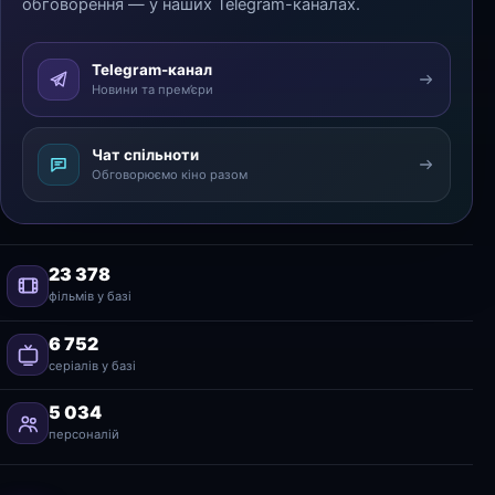
обговорення — у наших Telegram-каналах.
Telegram-канал
Новини та прем’єри
Чат спільноти
Обговорюємо кіно разом
23 378
фільмів у базі
6 752
серіалів у базі
5 034
персоналій