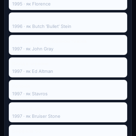
1995 · як Florence
Куля
1996 · як Butch 'Bullet' Stein
Інші дев’ять із половиною тижнів
1997 · як John Gray
Вихід в червоне
1997 · як Ed Altman
Колонія
1997 · як Stavros
Благодійник
1997 · як Bruiser Stone
Баффало '66