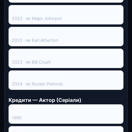
Воєнне полювання
2022 · як Major Johnson
Восьмий відділ
2022 · як Earl Atherton
The Palace
2023 · як Bill Crush
Вбивство в Голлоу-Крік
2024 · як Ruslan Petrovic
Кредити — Актор (Серіали)
Слово
1990