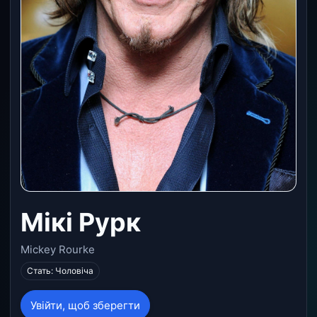
Мікі Рурк
Mickey Rourke
Стать: Чоловіча
Увійти, щоб зберегти