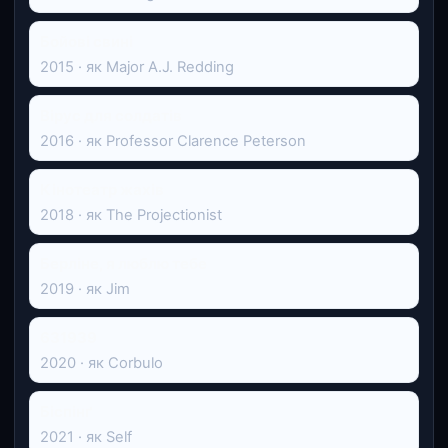
Бойові свині
2015 · як Major A.J. Redding
Вірус для солдатів
2016 · як Professor Clarence Peterson
Кінотеатр жахів
2018 · як The Projectionist
Берліне, я люблю тебе
2019 · як Jim
631939
2020 · як Corbulo
Біспінґ
2021 · як Self