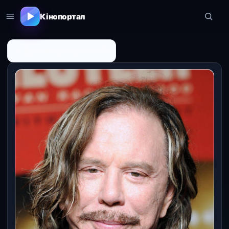
Кінопортал
← До списку персоналій