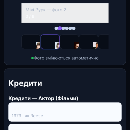
Мікі Рурк — фото 2
2 / 6
Фото змінюються автоматично
Кредити
Кредити — Актор (Фільми)
1941
1979 · як Reese
Брама небесна