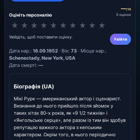
—
/10
Оцініть персоналію
0 оцінок
★
★
★
★
★
★
★
★
★
★
Увійдіть, щоб поставити оцінку.
Увійти
Дата нар.:
16.09.1952
· Вік:
73
· Місце нар.:
Schenectady, New York, USA
Дата смерті:
—
Біографія (UA)
Мікі Рурк — американський актор і сценарист.
Визнання до нього прийшло після зйомок у
таких хітах 80-х років, як «9 1/2 тижнів» і
«Янгольське серце», але разом із тим він здобув
репутацію важкого актора з кепським
характером. Окрім того, в нього періодично