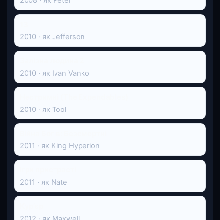
2008 · як Peter
13
2010 · як Jefferson
Залізна людина 2
2010 · як Ivan Vanko
Нестримні (The Expendables)
2010 · як Tool
Війна Богів: Безсмертні
2011 · як King Hyperion
Ігри пристрасті
2011 · як Nate
Кур’єр
2012 · як Maxwell