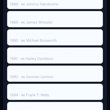
1989 · як Johnny Handsome
Дика орхідея
1989 · як James Wheeler
Години відчаю
1990 · як Michael Bosworth
Гарлі Девідсон та ковбой Мальборо
1991 · як Harley Davidson
Білі піски
1992 · як Gorman Lennox
F.T.W.
1994 · як Frank T. Wells
Час падіння