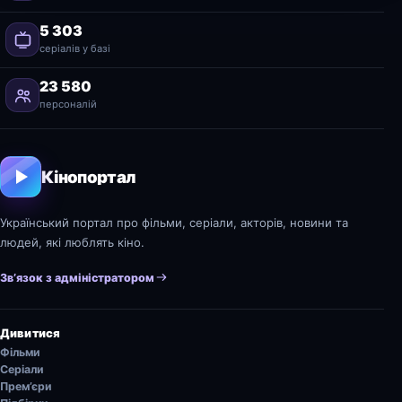
5 303
серіалів у базі
23 580
персоналій
Кінопортал
Український портал про фільми, серіали, акторів, новини та
людей, які люблять кіно.
Зв’язок з адміністратором
Дивитися
Фільми
Серіали
Прем’єри