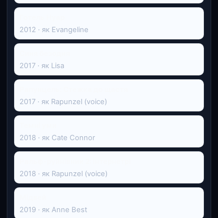
Готель Нуар
2012 · як Evangeline
Синя безодня
2017 · як Lisa
Рапунцель: Стежка до щастя
2017 · як Rapunzel (voice)
Темні уми
2018 · як Cate Connor
Ральф-руйнівник 2: Інтернетрі
2018 · як Rapunzel (voice)
Мідвей
2019 · як Anne Best