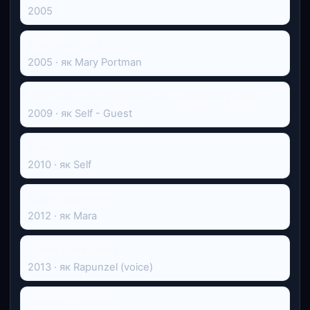
2005
Анатомія Ґрей
2005 · як Mary Portman
Дивіться, що відбувається: у прямому ефірі
2009 · як Self - Guest
Конан
2010 · як Self
Трон: Повстання
2012 · як Mara
Софія Прекрасна
2013 · як Rapunzel (voice)
Червоні браслети