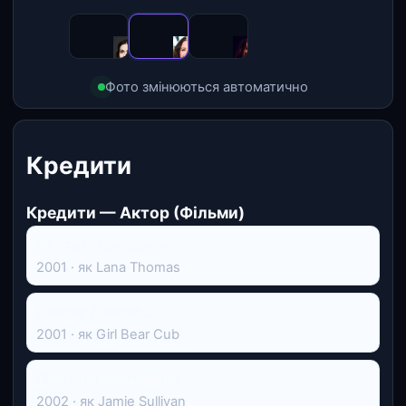
Фото змінюються автоматично
Кредити
Кредити — Актор (Фільми)
Як стати принцесою
2001 · як Lana Thomas
Доктор Дуліттл 2
2001 · як Girl Bear Cub
Пам'ятна прогулянка
2002 · як Jamie Sullivan