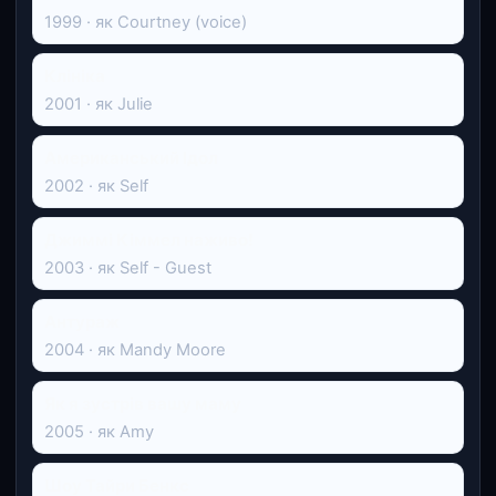
1999 · як Courtney (voice)
Клініка
2001 · як Julie
Американський Ідол
2002 · як Self
Джиммі Кіммел наживо!
2003 · як Self - Guest
Антураж
2004 · як Mandy Moore
Як я зустрів вашу маму
2005 · як Amy
Шоу Тайри Бенкс