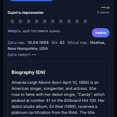
—
/10
Оцініть персоналію
0 оцінок
★
★
★
★
★
★
★
★
★
★
Увійдіть, щоб поставити оцінку.
Увійти
Дата нар.:
10.04.1984
· Вік:
42
· Місце нар.:
Nashua,
New Hampshire, USA
Дата смерті:
—
Biography (EN)
Amanda Leigh Moore (born April 10, 1984) is an
American singer, songwriter, and actress. She
rose to fame with her debut single, "Candy", which
peaked at number 41 on the Billboard Hot 100. Her
debut studio album, So Real (1999), received a
platinum certification from the RIAA. The title