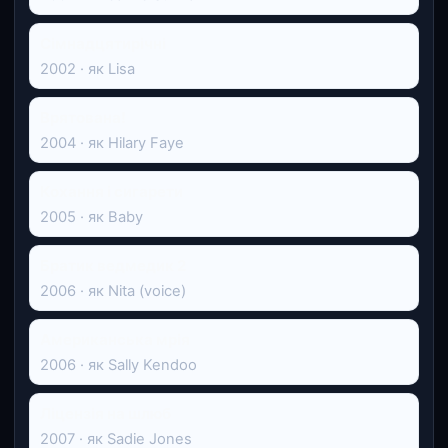
Сімнадцятирічні
2002 · як Lisa
Врятована!
2004 · як Hilary Faye
Кохання і сигарети
2005 · як Baby
Братик ведмедик 2
2006 · як Nita (voice)
Американська мрія
2006 · як Sally Kendoo
Ліцензія на шлюб
2007 · як Sadie Jones