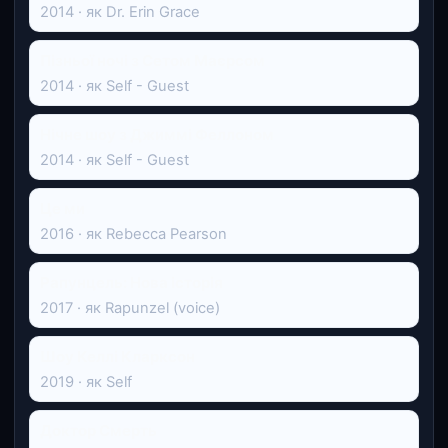
2014 · як Dr. Erin Grace
Пізньої ночі з Сетом Маєрсом
2014 · як Self - Guest
Нічне шоу з Джиммі Феллоном
2014 · як Self - Guest
Це ми
2016 · як Rebecca Pearson
Рапунцель: Нова історія
2017 · як Rapunzel (voice)
Шоу Келлі Кларксон
2019 · як Self
Доктор Смерть