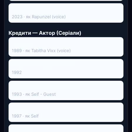
Одного разу на студії
2023 · як Rapunzel (voice)
Кредити — Актор (Серіали)
Сімпсони
1989 · як Tabitha Vixx (voice)
Вечірнє шоу із Джеєм Лено
1992
Пізня ніч із Конаном О'Браєном
1993 · як Self - Guest
Погляд
1997 · як Self
Сім'янин