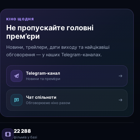
КІНО ЩОДНЯ
Не пропускайте головні
прем’єри
Новини, трейлери, дати виходу та найцікавіші
обговорення — у наших Telegram-каналах.
Telegram-канал
Новини та прем’єри
Чат спільноти
Обговорюємо кіно разом
22 288
фільмів у базі