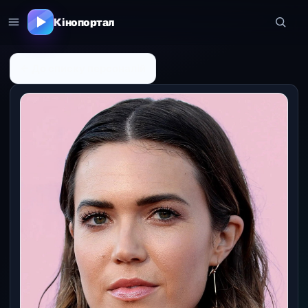
Кінопортал
← До списку персоналій