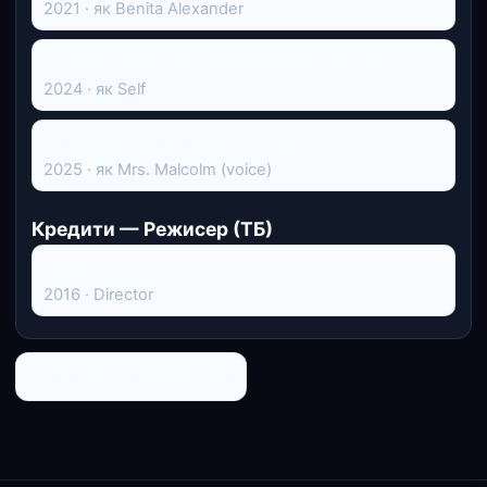
2021 · як Benita Alexander
Вечеря в прямому ефірі з Девідом Ченом
2024 · як Self
#1 Найщасливіша родина США
2025 · як Mrs. Malcolm (voice)
Кредити — Режисер (ТБ)
Це ми
2016 · Director
← До списку персоналій