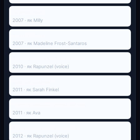
Бо я так хочу
2007 · як Milly
Казки півдня
2007 · як Madeline Frost-Santaros
Рапунцель: Заплутана історія
2010 · як Rapunzel (voice)
Секс за обміном
2011 · як Sarah Finkel
Спершу кохання, потім весілля
2011 · як Ava
Рапунцель: Навіки щасливі
2012 · як Rapunzel (voice)