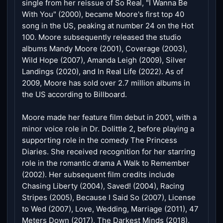
single from her reissue of So Real, "I Wanna Be
With You" (2000), became Moore's first top 40
song in the US, peaking at number 24 on the Hot
100. Moore subsequently released the studio
albums Mandy Moore (2001), Coverage (2003),
Wild Hope (2007), Amanda Leigh (2009), Silver
Landings (2020), and In Real Life (2022). As of
2009, Moore has sold over 2.7 million albums in
the US according to Billboard.
Moore made her feature film debut in 2001, with a
minor voice role in Dr. Dolittle 2, before playing a
supporting role in the comedy The Princess
Diaries. She received recognition for her starring
role in the romantic drama A Walk to Remember
(2002). Her subsequent film credits include
Chasing Liberty (2004), Saved! (2004), Racing
Stripes (2005), Because I Said So (2007), License
to Wed (2007), Love, Wedding, Marriage (2011), 47
Meters Down (2017), The Darkest Minds (2018),