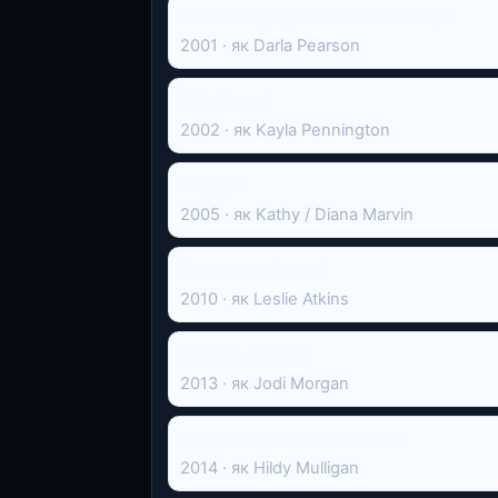
Закон і порядок: злочинні наміри
2001 · як Darla Pearson
CSI: Маямі
2002 · як Kayla Pennington
Медіум
2005 · як Kathy / Diana Marvin
Копи-новобранці
2010 · як Leslie Atkins
Мотель Бейтсів
2013 · як Jodi Morgan
Вбивство першого ступеня
2014 · як Hildy Mulligan