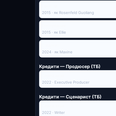
Простір
2015 · як Rosenfeld Guoliang
Посередник
2015 · як Ellie
Слідопит
2024 · як Maxine
Кредити — Продюсер (ТБ)
Серед акул
2022 · Executive Producer
Кредити — Сценарист (ТБ)
Серед акул
2022 · Writer