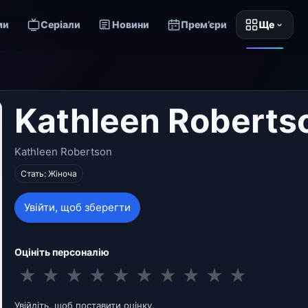
ми
Серіали
Новини
Прем’єри
Ще
Kathleen Roberts
Kathleen Robertson
Стать: Жіноча
Увійти, щоб зберегти
Оцініть персоналію
★
★
★
★
★
★
★
★
★
★
Увійдіть, щоб поставити оцінку.