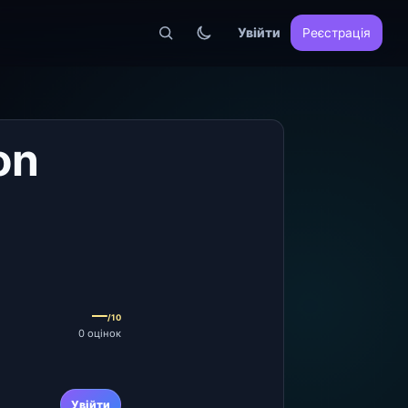
Увійти
Реєстрація
on
—
/10
0 оцінок
Увійти