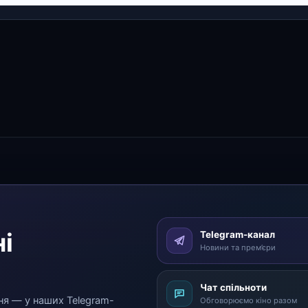
і
Telegram-канал
Новини та прем’єри
Чат спільноти
ня — у наших Telegram-
Обговорюємо кіно разом