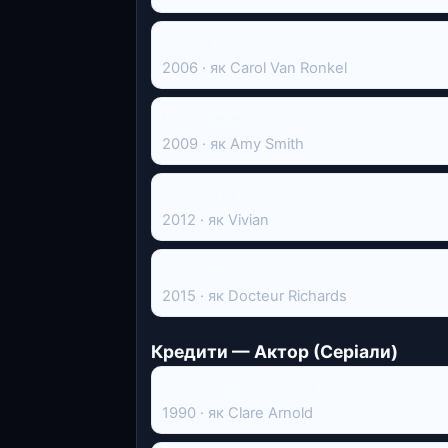
Країна Голлівуд
2006 · як Carol Van Ronkel
Після тебе - нікого
2009 · як Amy Smith
Кодове ім'я "Джеронімо"
2012 · як Vivian
Ватиканські записи
2015 · як Docteur Richards
Кредити — Актор (Серіали)
Район Беверлі-Гіллз
1990 · як Clare Arnold