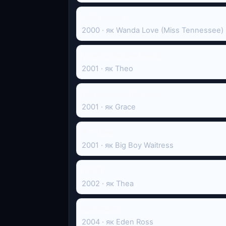
Ціна краси
2000 · як Wanda Love (Miss Tennessee)
Дуже страшне кіно 2
2001 · як Theo
Поговоримо про секс
2001 · як Grace
Я — Сем
2001 · як Big Boy Waitress
XX/XY
2002 · як Thea
Контроль
2004 · як Eden Ross