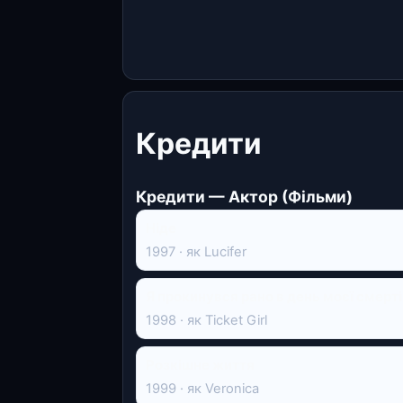
Кредити
Кредити — Актор (Фільми)
Ніде
1997 · як Lucifer
Я прокинувся рано в день моєї смерті
1998 · як Ticket Girl
Розкішне життя
1999 · як Veronica