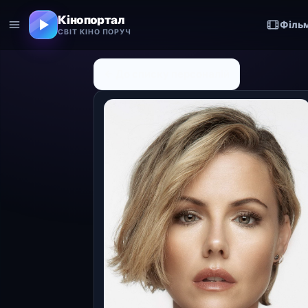
Кінопортал
Філь
СВІТ КІНО ПОРУЧ
← До списку персоналій