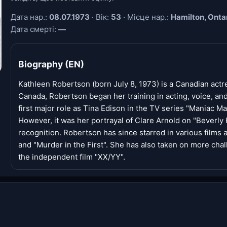
Дата нар.:
08.07.1973
· Вік:
53
· Місце нар.:
Hamilton, Onta
Дата смерті:
—
Biography (EN)
Kathleen Robertson (born July 8, 1973) is a Canadian actr
Canada, Robertson began her training in acting, voice, and
first major role as Tina Edison in the TV series "Maniac Man
However, it was her portrayal of Clare Arnold on "Beverly
recognition. Robertson has since starred in various films
and "Murder in the First". She has also taken on more chal
the independent film "XX/YY".