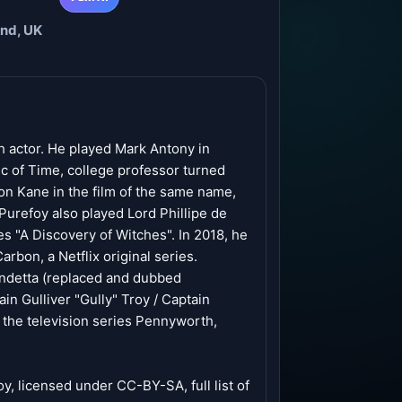
and, UK
h actor. He played Mark Antony in
c of Time, college professor turned
mon Kane in the film of the same name,
Purefoy also played Lord Phillipe de
s "A Discovery of Witches". In 2018, he
arbon, a Netflix original series.
Vendetta (replaced and dubbed
in Gulliver "Gully" Troy / Captain
 the television series Pennyworth,
y, licensed under CC-BY-SA, full list of