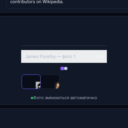
contributors on Wikipedia.
‹
›
James Purefoy — фото 2
2 / 2
Фото змінюються автоматично