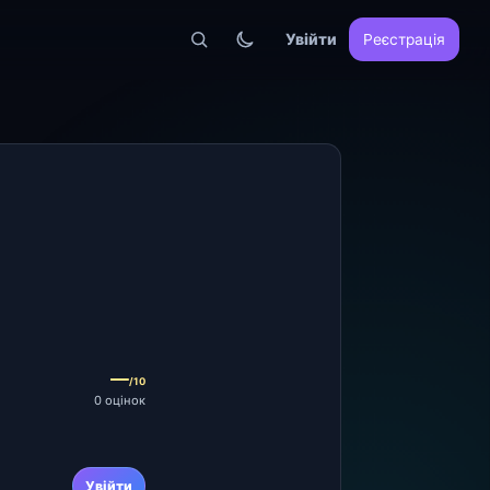
Увійти
Реєстрація
—
/10
0 оцінок
Увійти