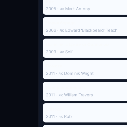
Рим
2005 · як Mark Antony
Чорна борода
2006 · як Edward 'Blackbeard' Teach
Пізня ніч з Джиммі Фаллоном
2009 · як Self
Помста
2011 · як Dominik Wright
Несправедливість
2011 · як William Travers
Епізоди
2011 · як Rob