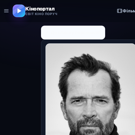
Кінопортал
Філь
СВІТ КІНО ПОРУЧ
← До списку персоналій