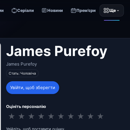
ми
Серіали
Новини
Прем’єри
Ще
James Purefoy
James Purefoy
Стать: Чоловіча
Увійти, щоб зберегти
Оцініть персоналію
★
★
★
★
★
★
★
★
★
★
Увійдіть, щоб поставити оцінку.