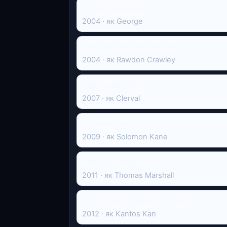
Кільце Дракона
2004 · як George
Ярмарок марнославства
2004 · як Rawdon Crawley
Франкенштейн
2007 · як Clerval
Соломон Кейн
2009 · як Solomon Kane
Залізний лицар
2011 · як Thomas Marshall
Джон Картер: між двох світів
2012 · як Kantos Kan