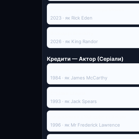
Остання справа містера Монка
2023 · як Rick Eden
Володарі Всесвіту
2026 · як King Randor
Кредити — Актор (Серіали)
Шерлок Голмс
1984 · як James McCarthy
Стрілки Шарпа
1993 · як Jack Spears
Незнайомка з Уайлдфелл-Холлу
1996 · як Mr Frederick Lawrence