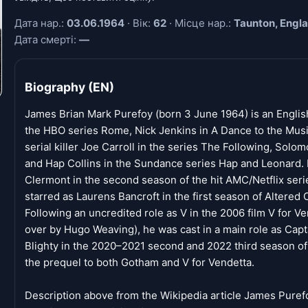
Дата нар.:
03.06.1964
· Вік:
62
· Місце нар.:
Taunton, Engl
Дата смерті:
—
Biography (EN)
James Brian Mark Purefoy (born 3 June 1964) is an Englis
the HBO series Rome, Nick Jenkins in A Dance to the Musi
serial killer Joe Carroll in the series The Following, Solo
and Hap Collins in the Sundance series Hap and Leonard. 
Clermont in the second season of the hit AMC/Netflix serie
starred as Laurens Bancroft in the first season of Altered C
Following an uncredited role as V in the 2006 film V for 
over by Hugo Weaving), he was cast in a main role as Capta
Blighty in the 2020–2021 second and 2022 third season of
the prequel to both Gotham and V for Vendetta.
Description above from the Wikipedia article James Purefo