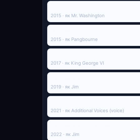
Прискорення
2015 · як Mr. Washington
Висотка
2015 · як Pangbourne
Черчилль
2017 · як King George VI
Друзі рибалки
2019 · як Jim
Мисливці на тролів: Повстання титані
2021 · як Additional Voices (voice)
Друзі рибалки: Всі до єдиного
2022 · як Jim