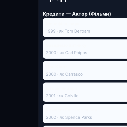
Кредити — Актор (Фільми)
Менсфілд-парк
1999 · як Tom Bertram
Заведемо дитинку
2000 · як Carl Phipps
Дон Кіхот
2000 · як Carrasco
Історія лицаря
2001 · як Colville
Resident Evil: Оселя Зла
2002 · як Spence Parks