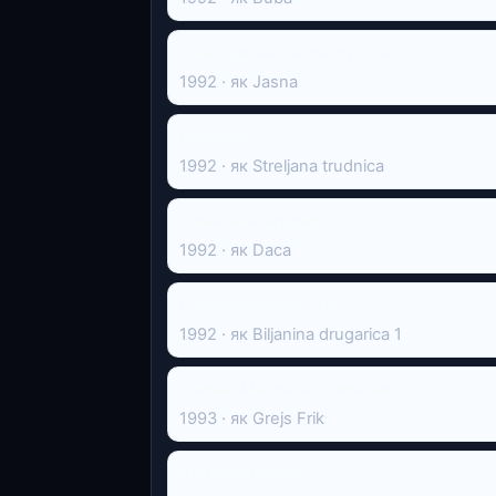
Policajac sa Petlovog brda
1992 · як Jasna
Dezerter
1992 · як Streljana trudnica
Црни бомбардер
1992 · як Daca
Булевар револуције
1992 · як Biljanina drugarica 1
Osmeh Margaret Jursenar
1993 · як Grejs Frik
Slatko od snova