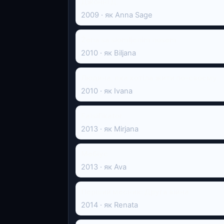
Джонні Д.
2009 · як Anna Sage
Žena sa slomljenim nosem
2010 · як Biljana
Людина, яка хотіла жити по-своєму
2010 · як Ivana
Falsifikator
2013 · як Mirjana
Мебіус
2013 · як Ava
Перший месник: Друга вiйна
2014 · як Renata