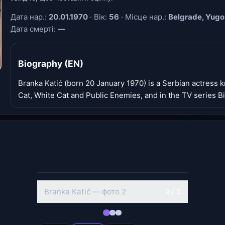
Дата нар.:
20.01.1970
· Вік:
56
· Місце нар.:
Belgrade, Yugo
Дата смерті:
—
Biography (EN)
Branka Katić (born 20 January 1970) is a Serbian actress 
Cat, White Cat and Public Enemies, and in the TV series B
‹
›
Branka Katić — фото 2
2 / 3