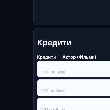
Кредити
Кредити — Актор (Фільми)
Nije lako s muškarcima
1985 · як Tanja
Telefonomanija
1987 · як Meca
Ми нисмо анђели
1992 · як Buba