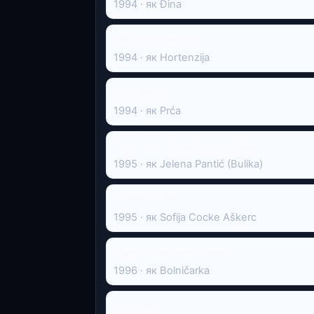
1994 · як Đina
Niko nije savršen
1994 · як Hortenzija
Biće bolje
1994 · як Prća
Убиство с предумишљајем
1995 · як Jelena Pantić (Bulika)
Tamna je noć
1995 · як Sofija Cocke Aškerc
Гарні села гарно горять
1996 · як Bolničarka
Zla žena