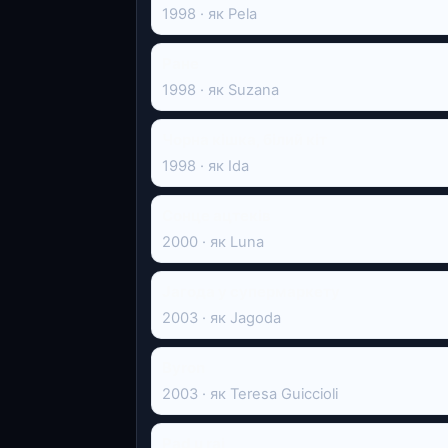
1998 · як Pela
Ране
1998 · як Suzana
Чорна кішка, білий кіт
1998 · як Ida
Сонце ацтеків
2000 · як Luna
Јагода у супермаркету
2003 · як Jagoda
Byron
2003 · як Teresa Guiccioli
Pad u raj