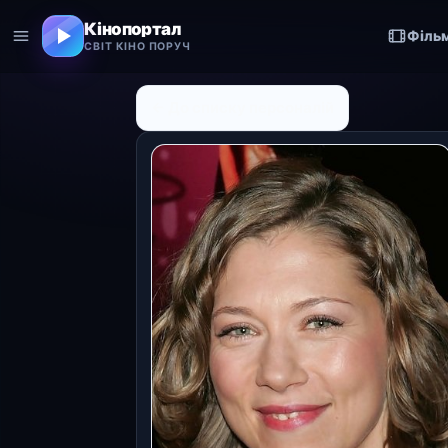
Кінопортал
Філь
СВІТ КІНО ПОРУЧ
← До списку персоналій