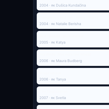
2004 · як Dušica Kundačina
Dangerous and the Lonely Hearts
2004 · як Natalie Berisha
Вся правда про кохання
2005 · як Katya
HG Wells: War with the World
2006 · як Maura Budberg
Вторгнення
2006 · як Tanya
The Englishman
2007 · як Svetla