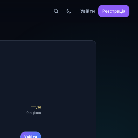
Увійти
Реєстрація
—
/10
0 оцінок
Увійти