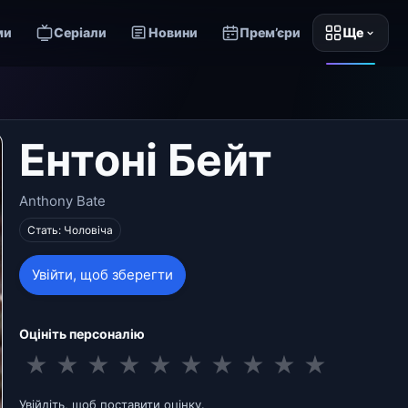
ми
Серіали
Новини
Прем’єри
Ще
Ентоні Бейт
Anthony Bate
Стать: Чоловіча
Увійти, щоб зберегти
Оцініть персоналію
★
★
★
★
★
★
★
★
★
★
Увійдіть, щоб поставити оцінку.