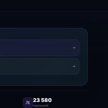
23 580
персоналій