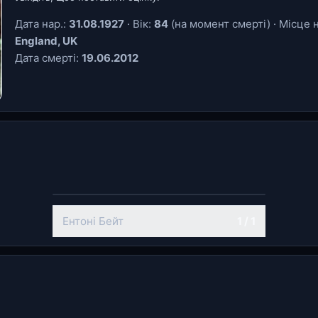
Дата нар.:
31.08.1927
· Вік:
84
(на момент смерті) · Місце 
England, UK
Дата смерті:
19.06.2012
Ентоні Бейт
1 / 1