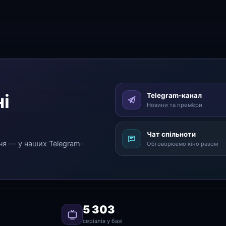
і
Telegram-канал
Новини та прем’єри
Чат спільноти
ня — у наших Telegram-
Обговорюємо кіно разом
5 303
серіалів у базі