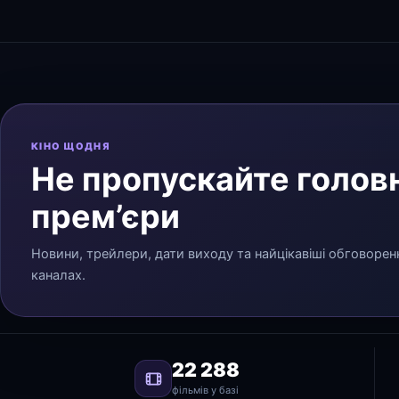
КІНО ЩОДНЯ
Не пропускайте головн
прем’єри
Новини, трейлери, дати виходу та найцікавіші обговорен
каналах.
22 288
фільмів у базі