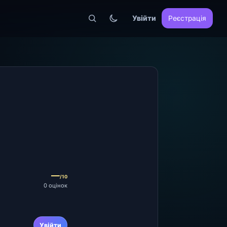
Увійти
Реєстрація
—
/10
0 оцінок
Увійти