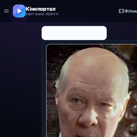
Кінопортал
Філь
СВІТ КІНО ПОРУЧ
← До списку персоналій