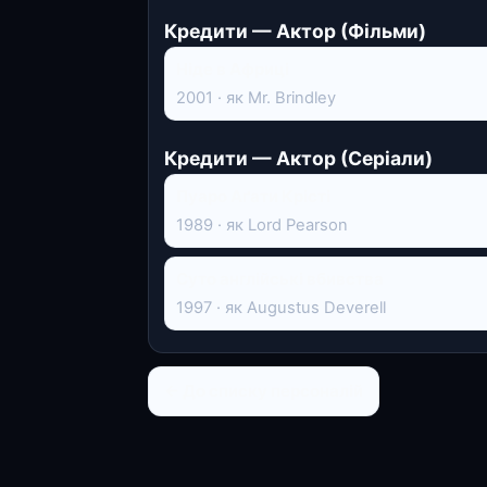
Кредити — Актор (Фільми)
Нiде в Африцi
2001 · як Mr. Brindley
Кредити — Актор (Серіали)
Пуаро Аґати Крісті
1989 · як Lord Pearson
Суто англійські вбивства
1997 · як Augustus Deverell
← До списку персоналій