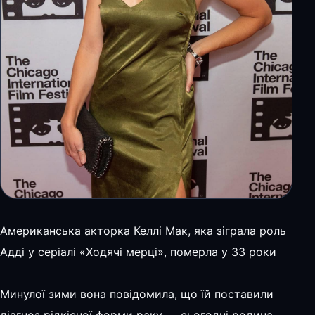
Американська акторка Келлі Мак, яка зіграла роль
Адді у серіалі «Ходячі мерці», померла у 33 роки
⠀
Минулої зими вона повідомила, що їй поставили
діагноз рідкісної форми раку — сьогодні родина