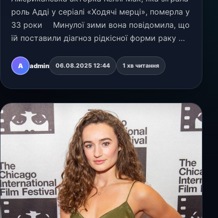
роль Адді у серіалі «Ходячі мерці», померла у
33 роки ⠀ Минулої зими вона повідомила, що
їй поставили діагноз рідкісної форми раку —
сьогодні родина акторки підтвердила смерть
на сторінці Мак в Instagram.
A
admin
06.08.2025 12:44
1 хв читання