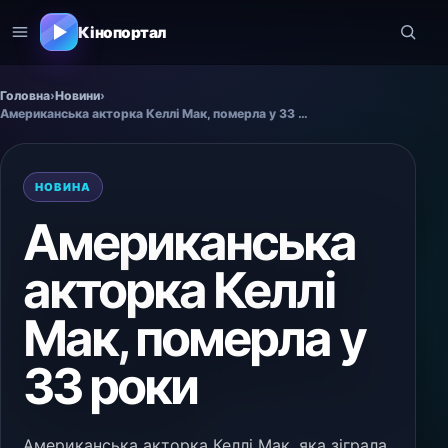
Кінопортал
Головна
›
Новини
›
Американська акторка Келлі Мак, померла у 33 роки
НОВИНА
Американська
акторка Келлі
Мак, померла у
33 роки
Американська акторка Келлі Мак, яка зіграла