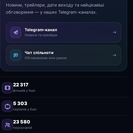
Новини, трейлери, дати виходу та найцікавіші
обговорення — у наших Telegram-каналах.
Telegram-канал
Новини та прем’єри
Чат спільноти
Обговорюємо кіно разом
22 317
фільмів у базі
5 303
серіалів у базі
23 580
персоналій